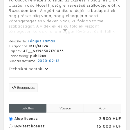
városából érkezett turisták, az Express Ifjúsági és Diák
Utazási Iroda Hotel Ifjúság elnevezésű szállodája előtt a
Rózsadombon. A nyári kánikula idején a budapestiek
nagy része alig várja, hogy elhagyja a pesti
kőrengeteget és vidéken vagy külföldön töltse
szabadságát. A vidékiek és külföldiek viszont
tömegesen keresik fel a magyar fővárost és itt töltik
szünidejük egy részét.
Készítette:
Fényes Tamás
Tulajdonos:
MTI/MTVA
Fájlnév:
AF__NY196507170033
Láthatóság:
publikus
Kiadás dátuma:
2020-02-12
Technikai adatok:
Beágyazás
Letöltés
Vászon
Papír
2 500 HUF
Alap licensz
15 000 HUF
Bővített licensz