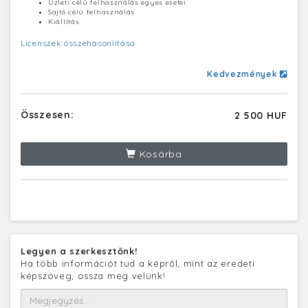
Üzleti célú felhasználás egyes esetei
Sajtó célú felhasználás
Kiállítás
Licenszek összehasonlítása
Kedvezmények
Összesen:
2 500 HUF
Kosárba
Legyen a szerkesztőnk!
Ha több információt tud a képről, mint az eredeti
képszöveg, ossza meg velünk!