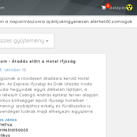
0
um
Belépés
en a napon
Vászonra ajánljuk
Ingyenesen elérhető
Csomagok
sszes gyűjtemény
om - Átadás előtt a Hotel Ifjúság
3. október 15.
goznak a rövidesen átadásra kerülő Hotel
én. Az Express Ifjúsági és Diák Utazási Iroda
udai hegyvidék egyik délkeleti lejtőjén, a
étesült Csángó András építész tervei alapján.
rintos költséggel épülő ifjúsági hotelban -
ennyi szobájához erkély és fürdőszoba is
2 vendéget tudnak majd elhelyezni egyszerre.
as János
/MTVA
D196310150005
likus