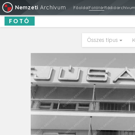
Nemzeti
Archívum
Főoldal
Fotótár
Rádióarchívu
FOTÓ
Összes típus