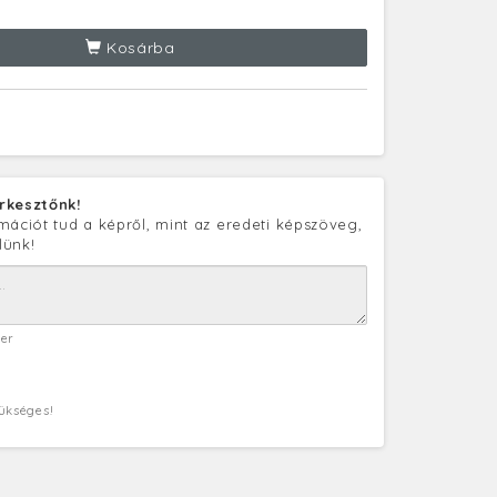
Kosárba
rkesztőnk!
mációt tud a képről, mint az eredeti képszöveg,
lünk!
ter
zükséges!