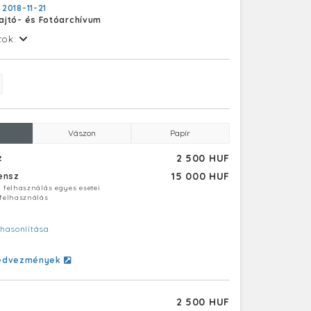
:
2018-11-21
ajtó- és Fotóarchívum
tok:
Vászon
Papír
2 500 HUF
z
15 000 HUF
censz
ú felhasználás egyes esetei
 felhasználás
hasonlítása
edvezmények
2 500 HUF