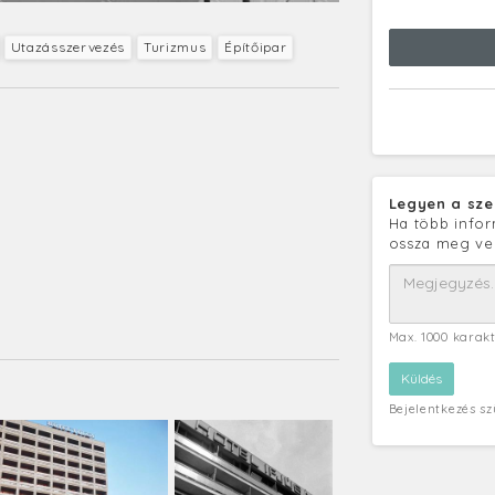
Utazásszervezés
Turizmus
Építőipar
Legyen a sze
Ha több infor
ossza meg ve
Max. 1000 karak
Bejelentkezés s