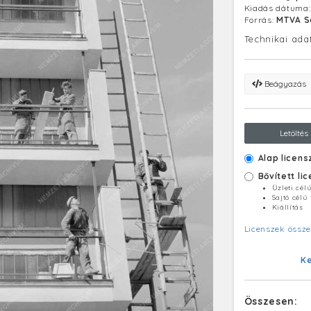
Kiadás dátuma
Forrás:
MTVA S
Technikai ada
Beágyazás
Letöltés
Alap licens
Bővített li
Üzleti cél
Sajtó célú
Kiállítás
Licenszek össze
K
Összesen: