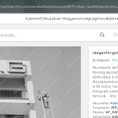
m
Sajtóarchívum
Szcenika
Tévéműsorok
M3
TV Maci-bolt
Műsorarchív
Ajánlott
Fókuszban Magyarország
Legfrissebb
Ez
Ö
Idegenforgal
Budapest,
196
Munkások dol
Ifjúság épület
szállodája a b
Rózsadombon l
A 35 millió fo
melynek valam
tartozik - 40
Készítette:
Had
Tulajdonos:
MTI
Fájlnév:
AF_HA
Láthatóság:
pub