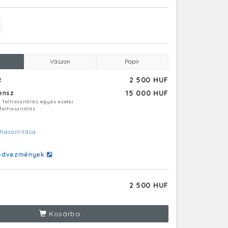
Vászon
Papír
2 500 HUF
z
15 000 HUF
censz
ú felhasználás egyes esetei
 felhasználás
hasonlítása
edvezmények
2 500 HUF
Kosárba