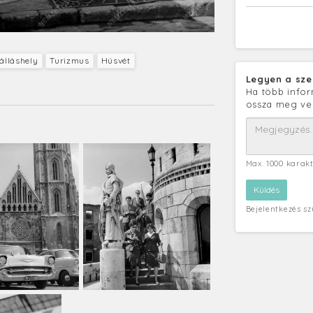
álláshely
Turizmus
Húsvét
Legyen a sze
Ha több infor
ossza meg ve
Max. 1000 karak
Bejelentkezés s