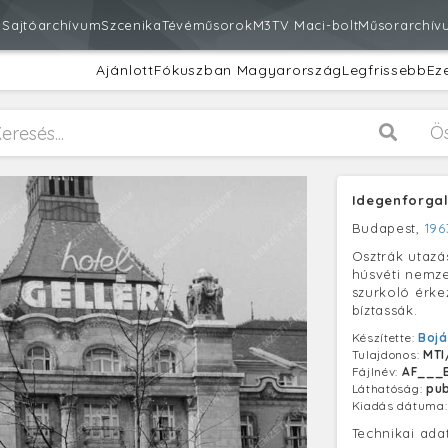
m
Sajtóarchívum
Szcenika
Tévéműsorok
M3
TV Maci-bolt
Műsorarchív
Ajánlott
Fókuszban Magyarország
Legfrissebb
Ez
Ö
Idegenforgal
Budapest,
1963
Osztrák utazás
húsvéti nemze
szurkoló érke
bíztassák.
Készítette:
Bojá
Tulajdonos:
MTI
Fájlnév:
AF___B
Láthatóság:
pub
Kiadás dátuma
Technikai ada