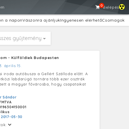
0
um
Belépés
en a napon
Vászonra ajánljuk
Ingyenesen elérhető
Csomagok
sszes gyűjtemény
om - Külföldiek Budapesten
. április 15.
i iroda autóbusza a Gellért Szálloda előtt. A
tközi labdarúgó tornára több ezer osztrák
zett a magyar fővárosba, hogy csapataikat
r Sándor
/MTVA
196304150001
likus
:
2017-05-30
tok: