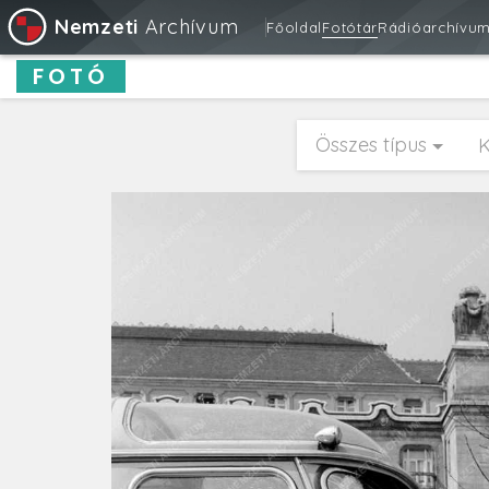
Nemzeti
Archívum
Főoldal
Fotótár
Rádióarchívu
FOTÓ
Összes típus