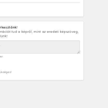
rkesztőnk!
mációt tud a képről, mint az eredeti képszöveg,
lünk!
ter
zükséges!