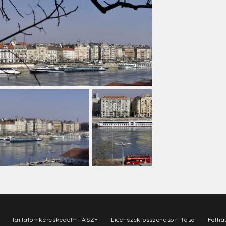
Tartalomkereskedelmi ÁSZF
Licenszek összehasonlítása
Felhas