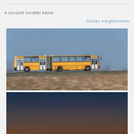
A sorozat további képei:
Összes megtekintése