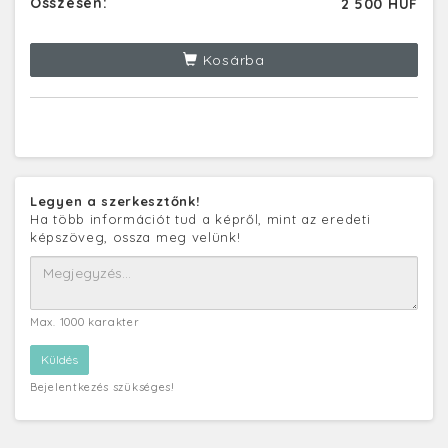
Összesen:
2 500 HUF
Kosárba
Legyen a szerkesztőnk!
Ha több információt tud a képről, mint az eredeti
képszöveg, ossza meg velünk!
Max. 1000 karakter
Bejelentkezés szükséges!