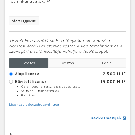
Technikai adatok:
Beágyazás
Tisztelt Felhasználónk! Ez a fénykép nem képezi a
Nemzeti Archívum szerves részét. A kép tartalmáért és a
szövegért a fotó készítője vállalja a felelősséget.
Letöltés
Vászon
Papír
2 500 HUF
Alap licensz
15 000 HUF
Bővített licensz
Üzleti célú felhasználás egyes esetei
Sajtó célú felhasználás
Kiállítás
Licenszek összehasonlítása
Kedvezmények