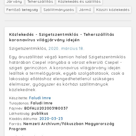
Járvány
Teherszállítás
Közlekedés és szállítás
Fertőző betegség
Szállítmányozás
Jármű
Közúti közlekedés
Közlekedés - Szigetszentmiklós - Teherszállítás
koronavírus világjárvány idején
Szigetszentmiklós,
2020. március 18.
Egy áruszállítást végző kamion halad Szigetszentmiklós
határában Csepel irányába a várost elkerülő Csepel -
szigeti gerincúton. A koronavírus világjárvány idején
leálltak a termelőgyárak, egyéb szolgáltatások, csak a
lakossági ellátáshoz elengedhetetlenül szükséges
élelmiszer, gyógyszer és kórházi szállítmányok
közlekednek.
Készítette:
Faludi Imre
Tulajdonos:
Faludi Imre
Fájlnév:
BDFALU202003180037
Láthatóság:
publikus
Kiadás dátuma:
2020-03-23
Forrás:
Nemzeti Archívum/Fókuszban Magyarország
Program