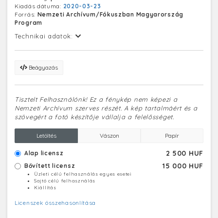
Kiadás dátuma:
2020-03-23
Forrás:
Nemzeti Archívum/Fókuszban Magyarország
Program
Technikai adatok:
Beágyazás
Tisztelt Felhasználónk! Ez a fénykép nem képezi a
Nemzeti Archívum szerves részét. A kép tartalmáért és a
szövegért a fotó készítője vállalja a felelősséget.
Letöltés
Vászon
Papír
2 500 HUF
Alap licensz
15 000 HUF
Bővített licensz
Üzleti célú felhasználás egyes esetei
Sajtó célú felhasználás
Kiállítás
Licenszek összehasonlítása