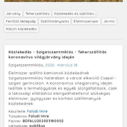
Járvány
Teherszállítás
Közlekedés és szállítás
Fertőző betegség
Szállítmányozás
Élelmiszeripar
Jármű
Közúti közlekedés
Közlekedés - Szigetszentmiklós - Teherszállítás
koronavírus világjárvány idején
Szigetszentmiklós,
2020. március 18.
Élelmiszer szállító kamionok közlekednek
Szigetszentmiklós határában a várost elkerülő Csepel -
szigeti gerincúton. A koronavírus világjárvány idején
leálltak a termelőgyárak és egyéb szolgáltatások, csak
a lakossági ellátáshoz elengedhetetlenül szükséges
élelmiszer, gyógyszer és kórházi szállítmányok
közlekednek.
Készítette:
Faludi Imre
Tulajdonos:
Faludi Imre
Fájlnév:
BDFALU202003180002
Láthatóság:
publikus