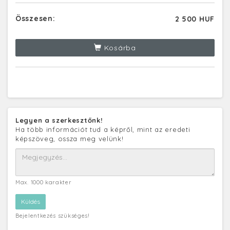
Összesen:
2 500 HUF
Kosárba
Legyen a szerkesztőnk!
Ha több információt tud a képről, mint az eredeti
képszöveg, ossza meg velünk!
Max. 1000 karakter
Bejelentkezés szükséges!