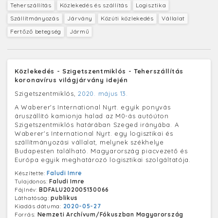
Teherszállítás
Közlekedés és szállítás
Logisztika
Szállítmányozás
Járvány
Közúti közlekedés
Vállalat
Fertőző betegség
Jármű
Közlekedés - Szigetszentmiklós - Teherszállítás
koronavírus világjárvány idején
Szigetszentmiklós,
2020. május 13.
A Waberer's International Nyrt. egyik ponyvás
áruszállító kamionja halad az M0-ás autóúton
Szigetszentmiklós határában Szeged irányába. A
Waberer's International Nyrt. egy logisztikai és
szállítmányozási vállalat, melynek székhelye
Budapesten található. Magyarország piacvezető és
Európa egyik meghatározó logisztikai szolgáltatója.
Készítette:
Faludi Imre
Tulajdonos:
Faludi Imre
Fájlnév:
BDFALU202005130066
Láthatóság:
publikus
Kiadás dátuma:
2020-05-27
Forrás:
Nemzeti Archívum/Fókuszban Magyarország