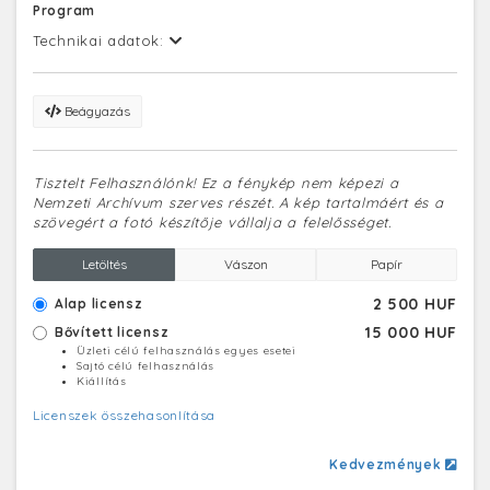
Program
Technikai adatok:
Beágyazás
Tisztelt Felhasználónk! Ez a fénykép nem képezi a
Nemzeti Archívum szerves részét. A kép tartalmáért és a
szövegért a fotó készítője vállalja a felelősséget.
Letöltés
Vászon
Papír
2 500 HUF
Alap licensz
15 000 HUF
Bővített licensz
Üzleti célú felhasználás egyes esetei
Sajtó célú felhasználás
Kiállítás
Licenszek összehasonlítása
Kedvezmények