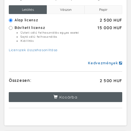
Letöltés
Vászon
Papír
2 500 HUF
Alap licensz
15 000 HUF
Bővített licensz
Üzleti célú felhasználás egyes esetei
Sajtó célú felhasználás
Kiállítás
Licenszek összehasonlítása
Kedvezmények
Összesen:
2 500 HUF
Kosárba