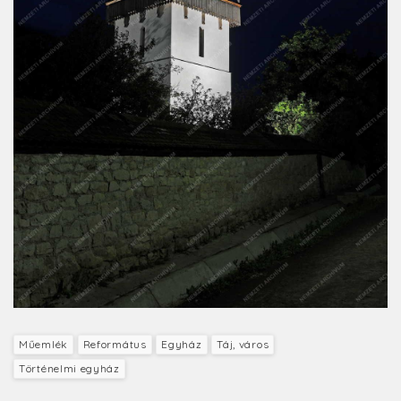
Műemlék
Református
Egyház
Táj, város
Történelmi egyház