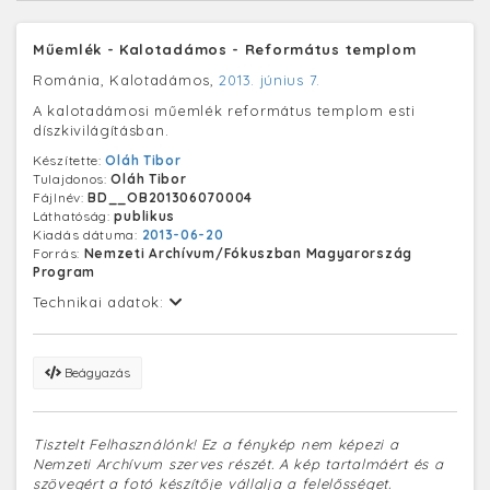
Műemlék - Kalotadámos - Református templom
Románia, Kalotadámos,
2013. június 7.
A kalotadámosi műemlék református templom esti
díszkivilágításban.
Készítette:
Oláh Tibor
Tulajdonos:
Oláh Tibor
Fájlnév:
BD__OB201306070004
Láthatóság:
publikus
Kiadás dátuma:
2013-06-20
Forrás:
Nemzeti Archívum/Fókuszban Magyarország
Program
Technikai adatok:
Beágyazás
Tisztelt Felhasználónk! Ez a fénykép nem képezi a
Nemzeti Archívum szerves részét. A kép tartalmáért és a
szövegért a fotó készítője vállalja a felelősséget.