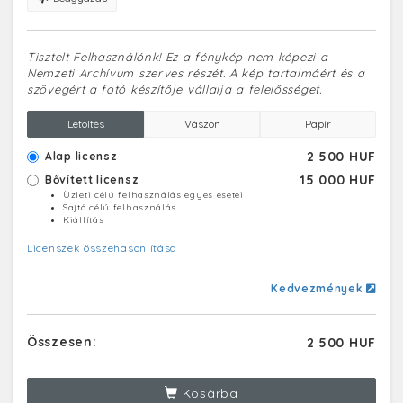
Tisztelt Felhasználónk! Ez a fénykép nem képezi a
Nemzeti Archívum szerves részét. A kép tartalmáért és a
szövegért a fotó készítője vállalja a felelősséget.
Letöltés
Vászon
Papír
2 500 HUF
Alap licensz
15 000 HUF
Bővített licensz
Üzleti célú felhasználás egyes esetei
Sajtó célú felhasználás
Kiállítás
Licenszek összehasonlítása
Kedvezmények
Összesen:
2 500 HUF
Kosárba