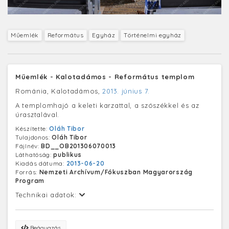
Műemlék
Református
Egyház
Történelmi egyház
Műemlék - Kalotadámos - Református templom
Románia, Kalotadámos,
2013. június 7.
A templomhajó a keleti karzattal, a szószékkel és az
úrasztalával.
Készítette:
Oláh Tibor
Tulajdonos:
Oláh Tibor
Fájlnév:
BD__OB201306070013
Láthatóság:
publikus
Kiadás dátuma:
2013-06-20
Forrás:
Nemzeti Archívum/Fókuszban Magyarország
Program
Technikai adatok:
Beágyazás