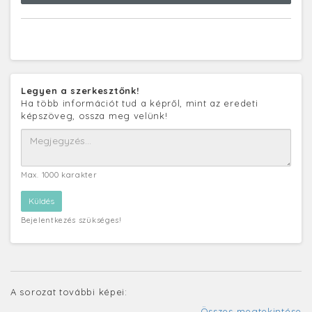
Legyen a szerkesztőnk!
Ha több információt tud a képről, mint az eredeti
képszöveg, ossza meg velünk!
Max. 1000 karakter
Bejelentkezés szükséges!
A sorozat további képei:
Összes megtekintése