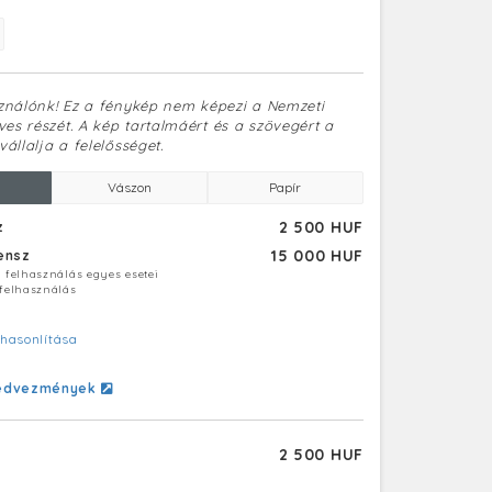
sználónk! Ez a fénykép nem képezi a Nemzeti
es részét. A kép tartalmáért és a szövegért a
vállalja a felelősséget.
Vászon
Papír
2 500 HUF
z
15 000 HUF
censz
ú felhasználás egyes esetei
 felhasználás
hasonlítása
edvezmények
2 500 HUF