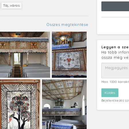
Táj, város
Összes megtekintése
Legyen a sze
Ha több infor
ossza meg ve
Max. 1000 karak
Bejelentkezés s