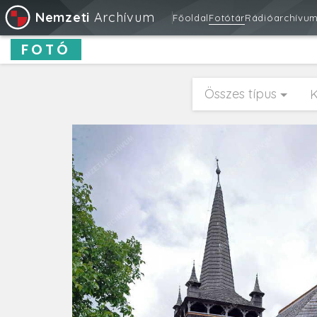
Nemzeti
Archívum
Főoldal
Fotótár
Rádióarchívu
FOTÓ
Összes típus