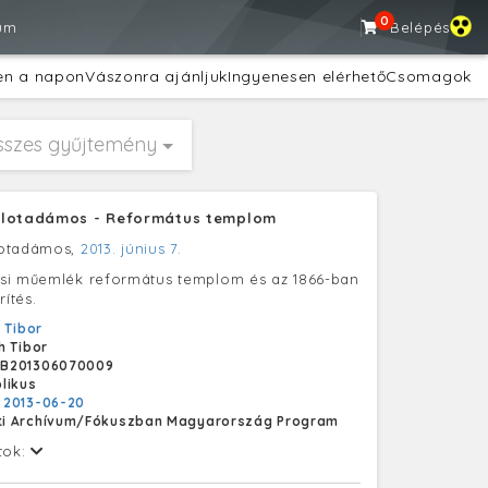
0
um
Belépés
en a napon
Vászonra ajánljuk
Ingyenesen elérhető
Csomagok
sszes gyűjtemény
alotadámos - Református templom
lotadámos,
2013. június 7.
si műemlék református templom és az 1866-ban
rítés.
 Tibor
h Tibor
B201306070009
likus
:
2013-06-20
i Archívum/Fókuszban Magyarország Program
tok: