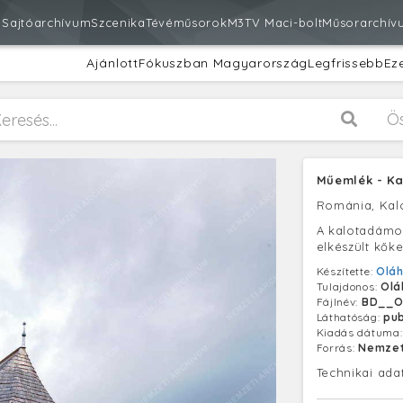
m
Sajtóarchívum
Szcenika
Tévéműsorok
M3
TV Maci-bolt
Műsorarchív
Ajánlott
Fókuszban Magyarország
Legfrissebb
Ez
Ö
Műemlék - K
Románia, Ka
A kalotadámo
elkészült kőke
Készítette:
Oláh
Tulajdonos:
Olá
Fájlnév:
BD__O
Láthatóság:
pub
Kiadás dátuma
Forrás:
Nemzet
Technikai ada