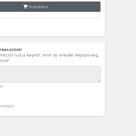
Kosárba
rkesztőnk!
mációt tud a képről, mint az eredeti képszöveg,
lünk!
ter
zükséges!