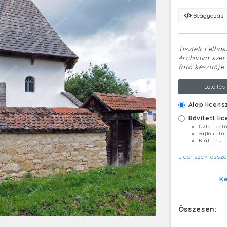
Beágyazás
Tisztelt Felha
Archívum szerv
fotó készítője 
Letöltés
Alap licens
Bővített li
Üzleti cél
Sajtó célú
Kiállítás
Licenszek össze
K
Összesen: