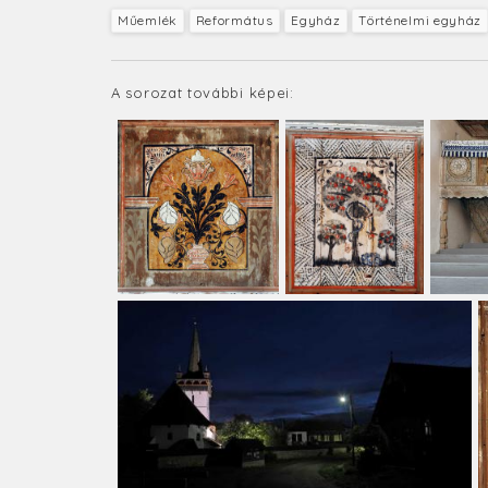
Műemlék
Református
Egyház
Történelmi egyház
A sorozat további képei: