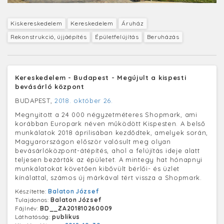
Kiskereskedelem
Kereskedelem
Áruház
Rekonstrukció, újjáépítés
Épületfelújítás
Beruházás
Kereskedelem - Budapest - Megújult a kispesti
bevásárló központ
BUDAPEST,
2018. október 26.
Megnyitott a 24 000 négyzetméteres Shopmark, ami
korábban Europark néven működött Kispesten. A belső
munkálatok 2018 áprilisában kezdődtek, amelyek során,
Magyarországon először valósult meg olyan
bevásárlóközpont-átépítés, ahol a felújítás ideje alatt
teljesen bezárták az épületet. A mintegy hat hónapnyi
munkálatokat követően kibővült bérlői- és üzlet
kínálattal, számos új márkával tért vissza a Shopmark.
Készítette:
Balaton József
Tulajdonos:
Balaton József
Fájlnév:
BD__ZA201810260009
Láthatóság:
publikus