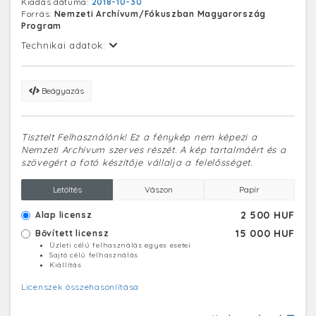
Kiadás dátuma:
2018-10-30
Forrás:
Nemzeti Archívum/Fókuszban Magyarország
Program
Technikai adatok:
Beágyazás
Tisztelt Felhasználónk! Ez a fénykép nem képezi a
Nemzeti Archívum szerves részét. A kép tartalmáért és a
szövegért a fotó készítője vállalja a felelősséget.
Letöltés
Vászon
Papír
2 500 HUF
Alap licensz
15 000 HUF
Bővített licensz
Üzleti célú felhasználás egyes esetei
Sajtó célú felhasználás
Kiállítás
Licenszek összehasonlítása