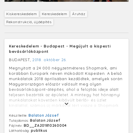
Kiskereskedelem
Kereskedelem
Áruház
Rekonstrukció, újjáépítés
Kereskedelem - Budapest - Megújult a kispesti
bevásárlóközpont
BUDAPEST,
2018. október 26.
Megnyitott a 24 000 négyzetméteres Shopmark, ami
korábban Europark néven működött Kispesten. A belső
munkálatok 2018 áprilisában kezdődtek, amelyek során
Magyarországon először valósult meg olyan
bevásárlóközpont-átépítés, ahol a felújítás ideje alatt
teljesen bezárták az épületet. A mintegy hat hónapnyi
munkálatokat követően kibővült bérlői- és üzlet
kínálattal, számos új márkával tért vissza a Shopmark.
Készítette:
Balaton József
Tulajdonos:
Balaton József
Fájlnév:
BD__ZA201810260004
Láthatóság:
publikus