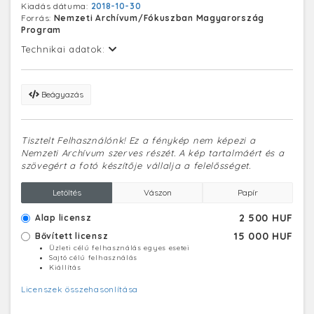
Kiadás dátuma:
2018-10-30
Forrás:
Nemzeti Archívum/Fókuszban Magyarország
Program
Technikai adatok:
Beágyazás
Tisztelt Felhasználónk! Ez a fénykép nem képezi a
Nemzeti Archívum szerves részét. A kép tartalmáért és a
szövegért a fotó készítője vállalja a felelősséget.
Letöltés
Vászon
Papír
2 500 HUF
Alap licensz
15 000 HUF
Bővített licensz
Üzleti célú felhasználás egyes esetei
Sajtó célú felhasználás
Kiállítás
Licenszek összehasonlítása