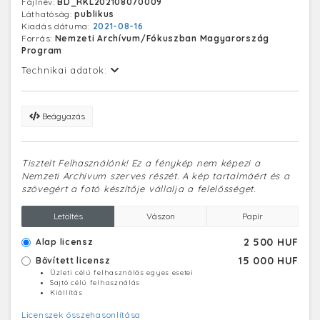
Fájlnév:
BD_RKL202108070009
szerint 2022-ben fejezik be.
Láthatóság:
publikus
Kiadás dátuma:
2021-08-16
Forrás:
Nemzeti Archívum/Fókuszban Magyarország
Program
Technikai adatok:
Beágyazás
Tisztelt Felhasználónk! Ez a fénykép nem képezi a
Nemzeti Archívum szerves részét. A kép tartalmáért és a
szövegért a fotó készítője vállalja a felelősséget.
Letöltés
Vászon
Papír
2 500 HUF
Alap licensz
15 000 HUF
Bővített licensz
Üzleti célú felhasználás egyes esetei
Sajtó célú felhasználás
Kiállítás
Licenszek összehasonlítása