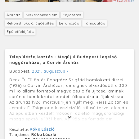
Áruház
Kiskereskedelem
Fejlesztés
Rekonstrukció, újjáépítés
Beruházás
Támogatás
Épületfelújítás
Településfejlesztés - Megújul Budapest legelső
nagyáruháza, a Corvin Áruház
Budapest,
2021. augusztus 7.
Beck Ö. Fülöp és Pongrácz Szigfrid homlokzati diszei
(1926) a Corvin Áruházon, amelynek elkezdődött a 300
millió állami forintból megvalósuló felújítása, aminek
során a homlokzatot eredeti állapotára állítják vissza.
Az áruház 1926. március 1-jén nyílt meg, Reiss Zoltán és
Jemnitz E. Zsigmond klasszicizáló stílusú tervei alapján.
Az épületben kezdett működni az első magyarországi
mozgólépcső is 1931-ben. Az 1956-os forradalom
harcaiban is jelentősen megrongálódott, ezért a külső
Készítette:
Róka László
homlokzatot alumínium burkolattal látták el, amit a
Tulajdonos:
Róka László
közelmúltban bontottak el. A munkálatokat a tervek