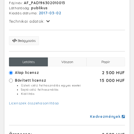
Fájlnév:
AF_PAD196302010013
Láthatóság:
publikus
Kiadás dátuma:
2017-03-02
Technikai adatok:
Beágyazás
Letöltés
Vászon
Papír
2 500 HUF
Alap licensz
15 000 HUF
Bővített licensz
Üzleti célú felhasználás egyes esetei
Sajtó célú felhasználás
Kiállítás
Licenszek összehasonlítása
Kedvezmények