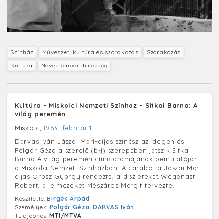
Színház
Művészet, kultúra és szórakozás
Szórakozás
Kultúra
Neves ember, híresség
Kultúra - Miskolci Nemzeti Színház - Sitkai Barna: A
világ peremén
Miskolc,
1963. február 1.
Darvas Iván Jászai Mari-díjas színész az idegen és
Polgár Géza a szerelő (b-j) szerepében játszik Sitkai
Barna A világ peremén című drámájának bemutatóján
a Miskolci Nemzeti Színházban. A darabot a Jászai Mari-
díjas Orosz György rendezte, a díszleteket Wegenast
Róbert, a jelmezeket Mészáros Margit tervezte.
Készítette:
Birgés Árpád
Személyek:
Polgár Géza
,
DARVAS Iván
Tulajdonos:
MTI/MTVA