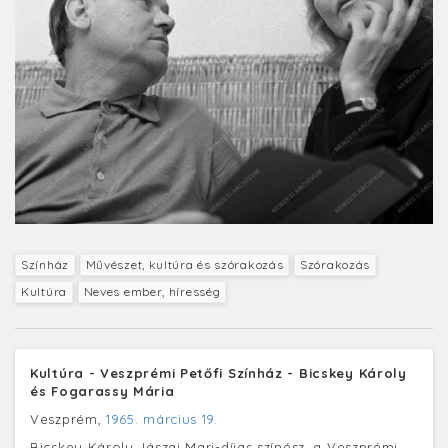
Színház
Művészet, kultúra és szórakozás
Szórakozás
Kultúra
Neves ember, híresség
Kultúra - Veszprémi Petőfi Színház - Bicskey Károly
és Fogarassy Mária
Veszprém,
1965. március 19.
Bicskey Károly Jászai Mari-díjas színész, a Veszprémi