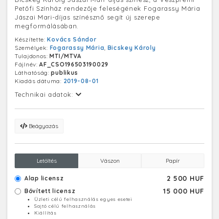
Petőfi Színház rendezője feleségének Fogarassy Mária
Jászai Mari-díjas színésznő segít új szerepe
megformálásában.
Készítette:
Kovács Sándor
Személyek:
Fogarassy Mária
,
Bicskey Károly
Tulajdonos:
MTI/MTVA
Fájlnév:
AF_CSO196503190029
Láthatóság:
publikus
Kiadás dátuma:
2019-08-01
Technikai adatok:
Beágyazás
Letöltés
Vászon
Papír
2 500 HUF
Alap licensz
15 000 HUF
Bővített licensz
Üzleti célú felhasználás egyes esetei
Sajtó célú felhasználás
Kiállítás