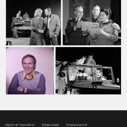
Jöjjön el hozzánk!
Kapcsolat
Impresszum