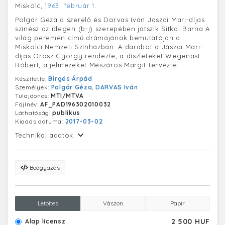
Miskolc,
1963. február 1.
Polgár Géza a szerelő és Darvas Iván Jászai Mari-díjas
színész az idegen (b-j) szerepében játszik Sitkai Barna A
világ peremén című drámájának bemutatóján a
Miskolci Nemzeti Színházban. A darabot a Jászai Mari-
díjas Orosz György rendezte, a díszleteket Wegenast
Róbert, a jelmezeket Mészáros Margit tervezte.
Készítette:
Birgés Árpád
Személyek:
Polgár Géza
,
DARVAS Iván
Tulajdonos:
MTI/MTVA
Fájlnév:
AF_PAD196302010032
Láthatóság:
publikus
Kiadás dátuma:
2017-03-02
Technikai adatok:
Beágyazás
Letöltés
Vászon
Papír
2 500 HUF
Alap licensz