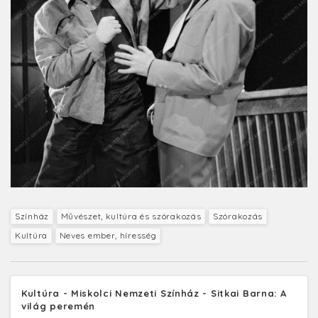
Színház
Művészet, kultúra és szórakozás
Szórakozás
Kultúra
Neves ember, híresség
Kultúra - Miskolci Nemzeti Színház - Sitkai Barna: A
világ peremén