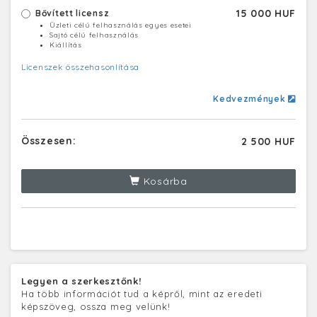
15 000 HUF
Bővített licensz
Üzleti célú felhasználás egyes esetei
Sajtó célú felhasználás
Kiállítás
Licenszek összehasonlítása
Kedvezmények
Összesen:
2 500 HUF
Kosárba
Legyen a szerkesztőnk!
Ha több információt tud a képről, mint az eredeti
képszöveg, ossza meg velünk!