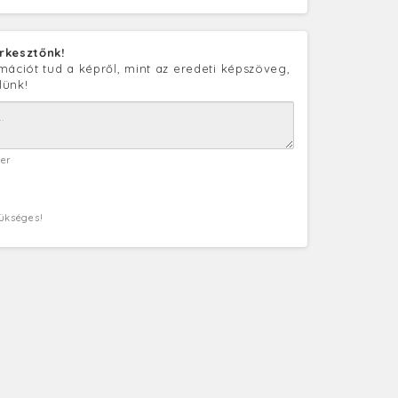
rkesztőnk!
mációt tud a képről, mint az eredeti képszöveg,
lünk!
ter
zükséges!