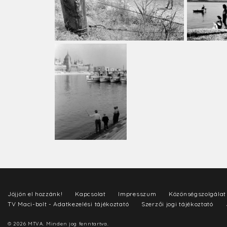
Jöjjön el hozzánk!
Kapcsolat
Impresszum
Közönségszolgálat
TV Maci-bolt - Adatkezelési tájékoztató
Szerzői jogi tájékoztató
© 2026 MTVA. Minden jog fenntartva.