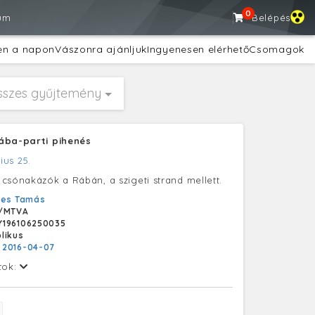
0
um
Belépés
en a napon
Vászonra ajánljuk
Ingyenesen elérhető
Csomagok
sszes gyűjtemény
ába-parti pihenés
nius 25.
csónakázók a Rábán, a szigeti strand mellett.
yes Tamás
/MTVA
Y196106250035
likus
:
2016-04-07
tok: