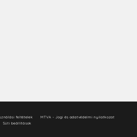
ználási feltételek
MTVA - Jogi és adatvédelmi nyilatkozat
Süti beállítások