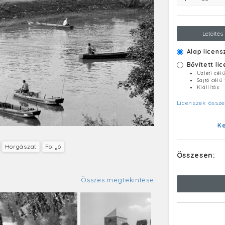
Letöltés
Alap licens
Bővített li
Üzleti cél
Sajtó célú
Kiállítás
Licenszek össze
K
Horgászat
Folyó
Összesen:
Összes megtekintése