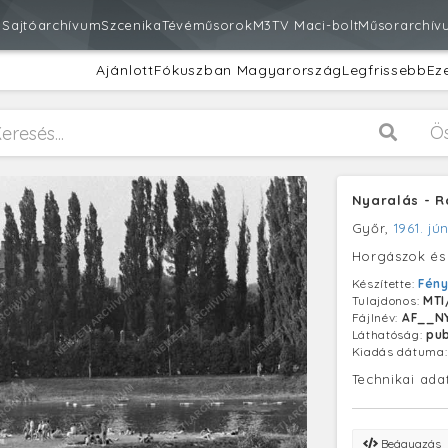
m
Sajtóarchívum
Szcenika
Tévéműsorok
M3
TV Maci-bolt
Műsorarchív
Ajánlott
Fókuszban Magyarország
Legfrissebb
Ez
Ö
Nyaralás - R
Győr,
1961. jú
Horgászok és 
Készítette:
Fén
Tulajdonos:
MTI
Fájlnév:
AF__N
Láthatóság:
pub
Kiadás dátuma
Technikai ada
Beágyazás