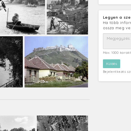
Legyen a sze
Ha több infor
ossza meg ve
Max. 1000 karak
Bejelentkezés s