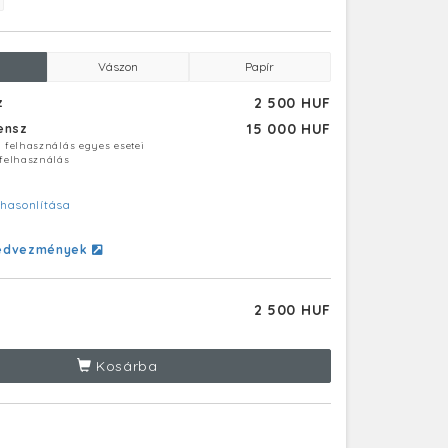
Vászon
Papír
2 500 HUF
z
15 000 HUF
censz
ú felhasználás egyes esetei
 felhasználás
hasonlítása
edvezmények
2 500 HUF
Kosárba