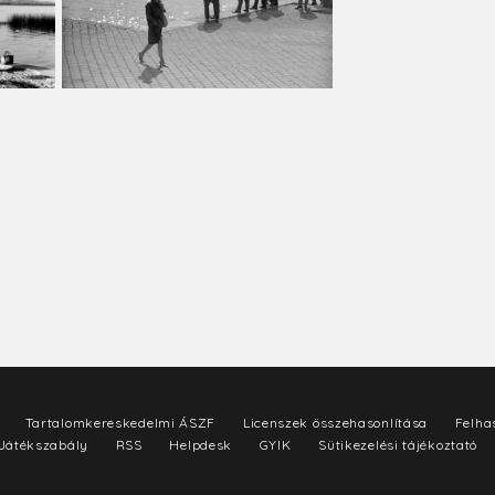
Tartalomkereskedelmi ÁSZF
Licenszek összehasonlítása
Felhas
Játékszabály
RSS
Helpdesk
GYIK
Sütikezelési tájékoztató