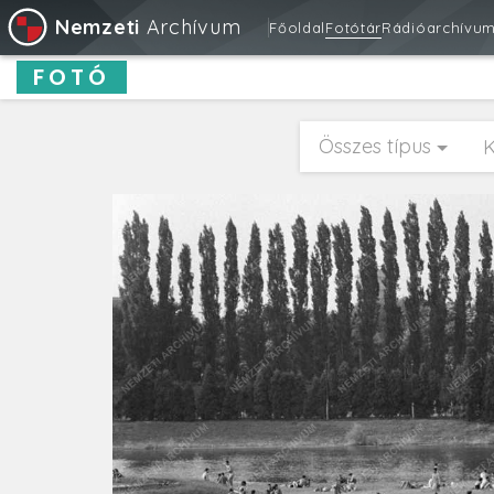
Nemzeti
Archívum
Főoldal
Fotótár
Rádióarchívu
FOTÓ
Összes típus