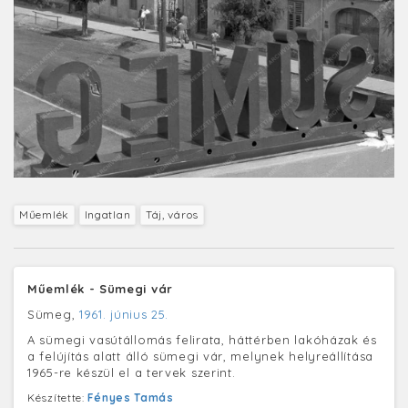
Műemlék
Ingatlan
Táj, város
Műemlék - Sümegi vár
Sümeg,
1961. június 25.
A sümegi vasútállomás felirata, háttérben lakóházak és
a felújítás alatt álló sümegi vár, melynek helyreállítása
1965-re készül el a tervek szerint.
Készítette:
Fényes Tamás