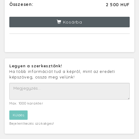
Összesen:
2 500 HUF
Kosárba
Legyen a szerkesztőnk!
Ha több információt tud a képről, mint az eredeti
képszöveg, ossza meg velünk!
Max. 1000 karakter
Bejelentkezés szükséges!