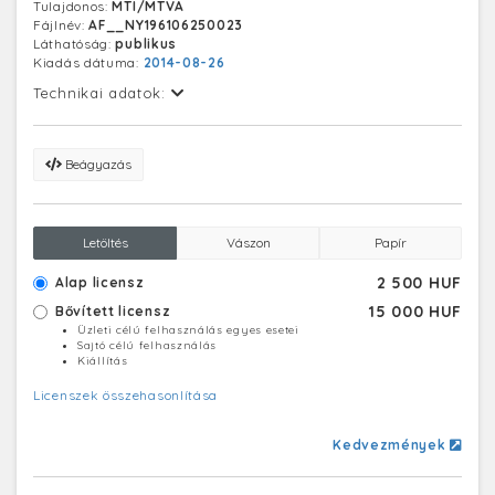
Tulajdonos:
MTI/MTVA
Fájlnév:
AF__NY196106250023
Láthatóság:
publikus
Kiadás dátuma:
2014-08-26
Technikai adatok:
Beágyazás
Letöltés
Vászon
Papír
2 500 HUF
Alap licensz
15 000 HUF
Bővített licensz
Üzleti célú felhasználás egyes esetei
Sajtó célú felhasználás
Kiállítás
Licenszek összehasonlítása
Kedvezmények