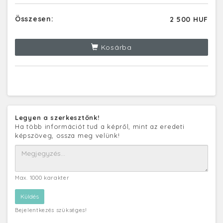
Összesen:
2 500 HUF
Kosárba
Legyen a szerkesztőnk!
Ha több információt tud a képről, mint az eredeti
képszöveg, ossza meg velünk!
Max. 1000 karakter
Bejelentkezés szükséges!