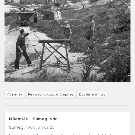
Műemlék
Rekonstrukció, újjáépítés
Épületfelújítás
Műemlék - Sümegi vár
Sümeg,
1961. június 25.