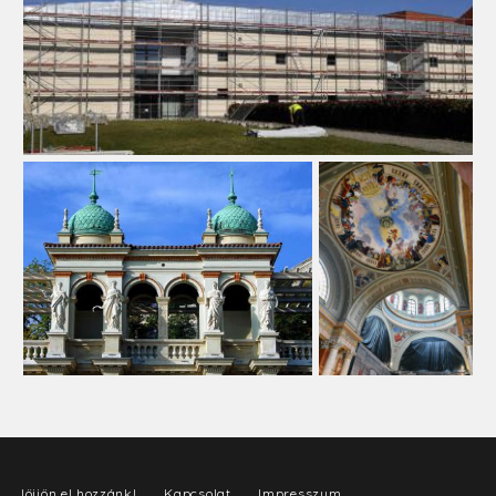
Jöjjön el hozzánk!
Kapcsolat
Impresszum