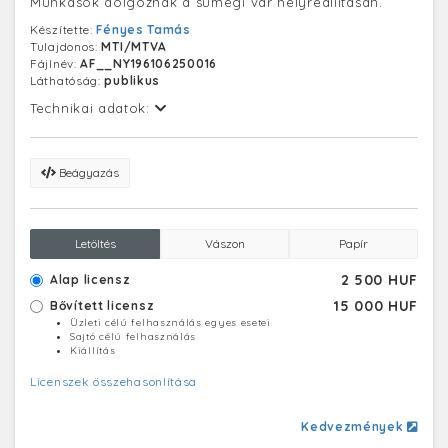
Munkások dolgoznak a sümegi vár helyreállításán.
Készítette:
Fényes Tamás
Tulajdonos:
MTI/MTVA
Fájlnév:
AF__NY196106250016
Láthatóság:
publikus
Technikai adatok:
Beágyazás
Letöltés
Vászon
Papír
2 500 HUF
Alap licensz
15 000 HUF
Bővített licensz
Üzleti célú felhasználás egyes esetei
Sajtó célú felhasználás
Kiállítás
Licenszek összehasonlítása
Kedvezmények