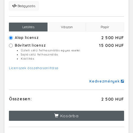
Beágyazás
Letöltés
Vászon
Papír
2 500 HUF
Alap licensz
15 000 HUF
Bővített licensz
Üzleti célú felhasználás egyes esetei
Sajtó célú felhasználás
Kiállítás
Licenszek összehasonlítása
Kedvezmények
Összesen:
2 500 HUF
Kosárba