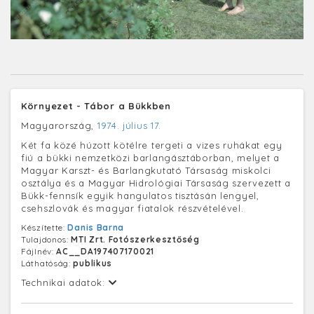
Környezet - Tábor a Bükkben
Magyarország,
1974. július 17.
Két fa közé húzott kötélre tergeti a vizes ruhákat egy
fiú a bükki nemzetközi barlangásztáborban, melyet a
Magyar Karszt- és Barlangkutató Társaság miskolci
osztálya és a Magyar Hidrológiai Társaság szervezett a
Bükk-fennsík egyik hangulatos tisztásán lengyel,
csehszlovák és magyar fiatalok részvételével.
Készítette:
Danis Barna
Tulajdonos:
MTI Zrt. Fotószerkesztőség
Fájlnév:
AC__DA197407170021
Láthatóság:
publikus
Technikai adatok: