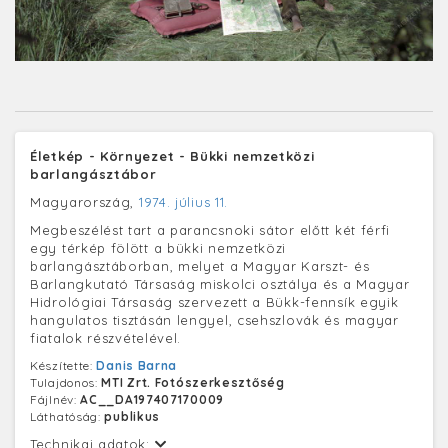
Életkép - Környezet - Bükki nemzetközi
barlangásztábor
Magyarország,
1974. július 11.
Megbeszélést tart a parancsnoki sátor előtt két férfi
egy térkép fölött a bükki nemzetközi
barlangásztáborban, melyet a Magyar Karszt- és
Barlangkutató Társaság miskolci osztálya és a Magyar
Hidrológiai Társaság szervezett a Bükk-fennsík egyik
hangulatos tisztásán lengyel, csehszlovák és magyar
fiatalok részvételével.
Készítette:
Danis Barna
Tulajdonos:
MTI Zrt. Fotószerkesztőség
Fájlnév:
AC__DA197407170009
Láthatóság:
publikus
Technikai adatok: