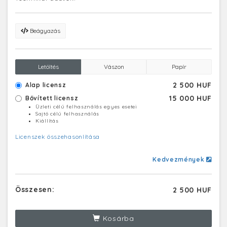
Beágyazás
Letöltés
Vászon
Papír
2 500 HUF
Alap licensz
15 000 HUF
Bővített licensz
Üzleti célú felhasználás egyes esetei
Sajtó célú felhasználás
Kiállítás
Licenszek összehasonlítása
Kedvezmények
Összesen:
2 500 HUF
Kosárba