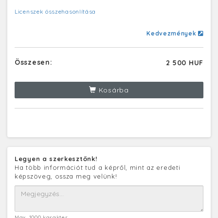
Licenszek összehasonlítása
Kedvezmények
Összesen:
2 500 HUF
Kosárba
Legyen a szerkesztőnk!
Ha több információt tud a képről, mint az eredeti
képszöveg, ossza meg velünk!
Max. 1000 karakter