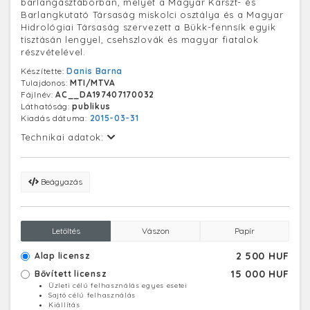
barlangásztáborban, melyet a Magyar Karszt- és
Barlangkutató Társaság miskolci osztálya és a Magyar
Hidrológiai Társaság szervezett a Bükk-fennsík egyik
tisztásán lengyel, csehszlovák és magyar fiatalok
részvételével.
Készítette:
Danis Barna
Tulajdonos:
MTI/MTVA
Fájlnév:
AC__DA197407170032
Láthatóság:
publikus
Kiadás dátuma:
2015-03-31
Technikai adatok:
Beágyazás
Letöltés
Vászon
Papír
2 500 HUF
Alap licensz
15 000 HUF
Bővített licensz
Üzleti célú felhasználás egyes esetei
Sajtó célú felhasználás
Kiállítás