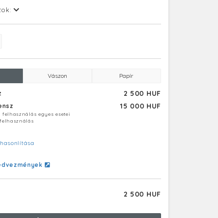
tok:
Vászon
Papír
2 500 HUF
z
15 000 HUF
censz
ú felhasználás egyes esetei
 felhasználás
hasonlítása
edvezmények
2 500 HUF