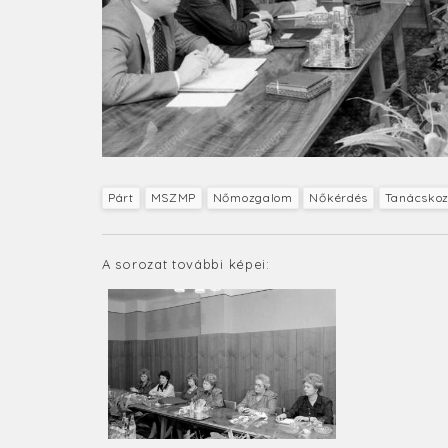
Párt
MSZMP
Nőmozgalom
Nőkérdés
Tanácsko
A sorozat további képei: