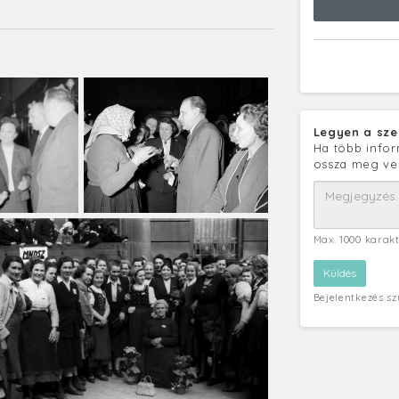
Legyen a sze
Ha több infor
ossza meg ve
Max. 1000 karak
Bejelentkezés s