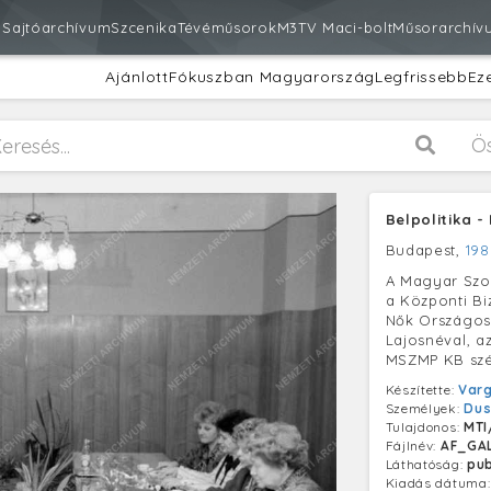
m
Sajtóarchívum
Szcenika
Tévéműsorok
M3
TV Maci-bolt
Műsorarchív
Ajánlott
Fókuszban Magyarország
Legfrissebb
Ez
Ö
Belpolitika 
Budapest,
198
A Magyar Szoc
a Központi Bi
Nők Országos
Lajosnéval, a
MSZMP KB szé
Készítette:
Varg
Személyek:
Dus
Tulajdonos:
MTI
Fájlnév:
AF_GA
Láthatóság:
pub
Kiadás dátuma