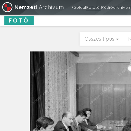
Nemzeti
Archívum
Főoldal
Fotótár
Rádióarchívu
FOTÓ
Összes típus