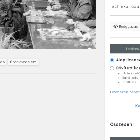
Technikai ada
Beágyazás
Letöltés
Alap licens
zás
Érdekvédelem
Bővített li
Üzleti cél
Sajtó célú
Kiállítás
Licenszek össze
K
Összesen: