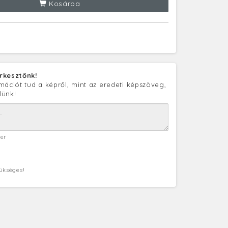
Kosárba
rkesztőnk!
mációt tud a képről, mint az eredeti képszöveg,
lünk!
ter
zükséges!