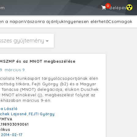
0
um
Belépés
en a napon
Vászonra ajánljuk
Ingyenesen elérhető
Csomagok
sszes gyűjtemény
- MSZMP és az MNOT megbeszélése
9. március 9.
ialista Munkáspárt tárgyalócsoportjának élén
zottság titkára, Fejti György (b2) és a Magyar
 Tanácsa (MNOT) delegációja, élükön Duschek
z MNOT elnökével (j), megbeszélést folytat az
kházában március 9-én.
a László
chek Lajosné
,
FEJTI György
/MTVA
L198903090061
likus
:
2014-02-17