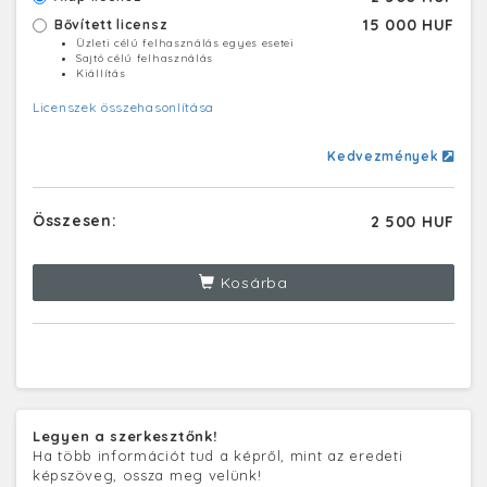
15 000 HUF
Bővített licensz
Üzleti célú felhasználás egyes esetei
Sajtó célú felhasználás
Kiállítás
Licenszek összehasonlítása
Kedvezmények
Összesen:
2 500 HUF
Kosárba
Legyen a szerkesztőnk!
Ha több információt tud a képről, mint az eredeti
képszöveg, ossza meg velünk!