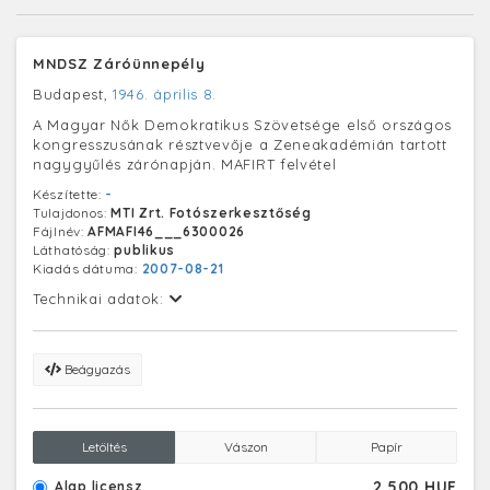
MNDSZ Záróünnepély
Budapest,
1946. április 8.
A Magyar Nők Demokratikus Szövetsége első országos
kongresszusának résztvevője a Zeneakadémián tartott
nagygyűlés zárónapján. MAFIRT felvétel
Készítette:
-
Tulajdonos:
MTI Zrt. Fotószerkesztőség
Fájlnév:
AFMAFI46___6300026
Láthatóság:
publikus
Kiadás dátuma:
2007-08-21
Technikai adatok:
Beágyazás
Letöltés
Vászon
Papír
2 500 HUF
Alap licensz