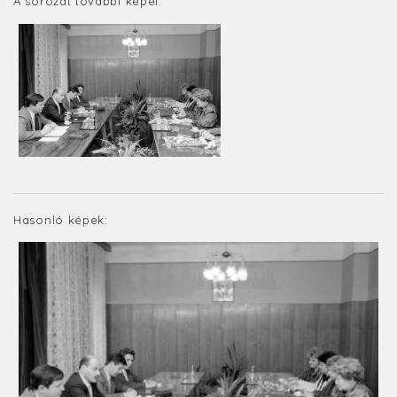
A sorozat további képei:
Hasonló képek: