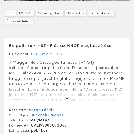
Párt
MSZMP
Nőmozgalom
Nőkérdés
Tanácskozás
Érdekvédelem
Belpolitika - MSZMP és az MNOT megbeszélése
Budapest,
1989. március 9.
A Magyar Nők Országos Tanácsa (MNOT)
delegációjának tagjai, élükön Duschek Lajosnéval, az
MNOT elnökével (j3), a Magyar Szocialista Munkáspárt
tárgyalócsoportjával folytatott egyeztetésen az MSZMP
KB (Központi Bizottság) székházában március 9-én.
Duschek Lajosné Schönléber Mária (Dunaharaszti, 1929.
július 24.) 1971-ben megválasztották a Szakszervezetek
Országos Tanácsa titkárává, egyúttal a Magyar Nők
Országos Tanácsa alelnöke lett, 1980-tól elnöke volt,
Készítette:
Varga László
szerepet vállalt a Nemzetközi Demokratikus
Személyek:
Duschek Lajosné
Nőszövetségben is. 1975. március 22-étől 1989.
Tulajdonos:
MTI/MTVA
októberéig az MSZMP Központi Bizottságának tagja.
Fájlnév:
AF_GAL198903090060
Láthatóság:
publikus