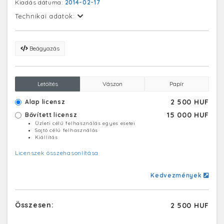
Kiadás dátuma:
2014-02-17
Technikai adatok:
Beágyazás
Letöltés
Vászon
Papír
2 500 HUF
Alap licensz
15 000 HUF
Bővített licensz
Üzleti célú felhasználás egyes esetei
Sajtó célú felhasználás
Kiállítás
Licenszek összehasonlítása
Kedvezmények
Összesen:
2 500 HUF