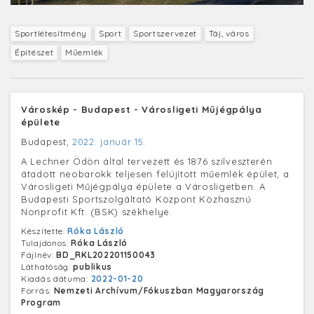
Sportlétesítmény
Sport
Sportszervezet
Táj, város
Építészet
Műemlék
Városkép - Budapest - Városligeti Műjégpálya
épülete
Budapest,
2022. január 15.
A Lechner Ödön által tervezett és 1876 szilveszterén
átadott neobarokk teljesen felújított műemlék épület, a
Városligeti Műjégpálya épülete a Városligetben. A
Budapesti Sportszolgáltató Központ Közhasznú
Nonprofit Kft. (BSK) székhelye.
Készítette:
Róka László
Tulajdonos:
Róka László
Fájlnév:
BD_RKL202201150043
Láthatóság:
publikus
Kiadás dátuma:
2022-01-20
Forrás:
Nemzeti Archívum/Fókuszban Magyarország
Program