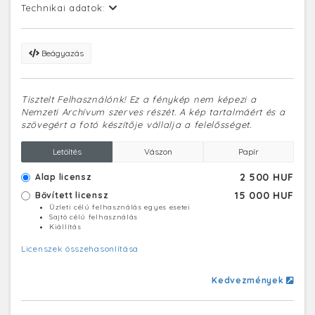
Technikai adatok:
Beágyazás
Tisztelt Felhasználónk! Ez a fénykép nem képezi a
Nemzeti Archívum szerves részét. A kép tartalmáért és a
szövegért a fotó készítője vállalja a felelősséget.
Letöltés
Vászon
Papír
2 500 HUF
Alap licensz
15 000 HUF
Bővített licensz
Üzleti célú felhasználás egyes esetei
Sajtó célú felhasználás
Kiállítás
Licenszek összehasonlítása
Kedvezmények