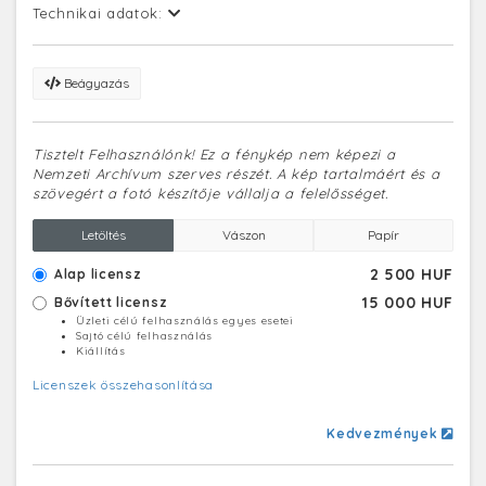
Technikai adatok:
Beágyazás
Tisztelt Felhasználónk! Ez a fénykép nem képezi a
Nemzeti Archívum szerves részét. A kép tartalmáért és a
szövegért a fotó készítője vállalja a felelősséget.
Letöltés
Vászon
Papír
2 500 HUF
Alap licensz
15 000 HUF
Bővített licensz
Üzleti célú felhasználás egyes esetei
Sajtó célú felhasználás
Kiállítás
Licenszek összehasonlítása
Kedvezmények