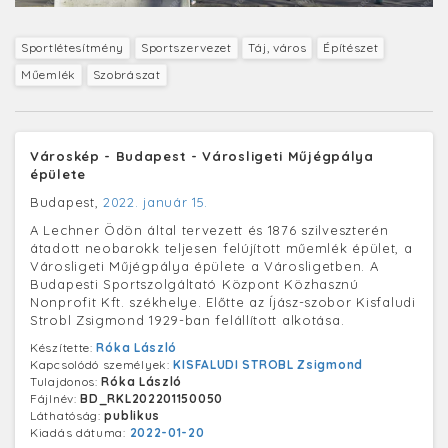
Sportlétesítmény
Sportszervezet
Táj, város
Építészet
Műemlék
Szobrászat
Városkép - Budapest - Városligeti Műjégpálya
épülete
Budapest,
2022. január 15.
A Lechner Ödön által tervezett és 1876 szilveszterén
átadott neobarokk teljesen felújított műemlék épület, a
Városligeti Műjégpálya épülete a Városligetben. A
Budapesti Sportszolgáltató Központ Közhasznú
Nonprofit Kft. székhelye. Előtte az Íjász-szobor Kisfaludi
Strobl Zsigmond 1929-ban felállított alkotása.
Készítette:
Róka László
Kapcsolódó személyek:
KISFALUDI STROBL Zsigmond
Tulajdonos:
Róka László
Fájlnév:
BD_RKL202201150050
Láthatóság:
publikus
Kiadás dátuma:
2022-01-20