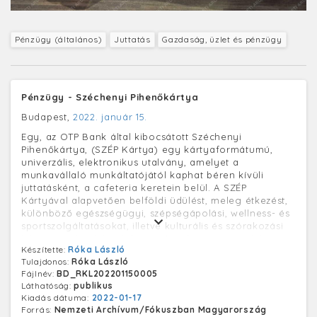
Pénzügy (általános)
Juttatás
Gazdaság, üzlet és pénzügy
Pénzügy - Széchenyi Pihenőkártya
Budapest,
2022. január 15.
Egy, az OTP Bank által kibocsátott Széchenyi
Pihenőkártya, (SZÉP Kártya) egy kártyaformátumú,
univerzális, elektronikus utalvány, amelyet a
munkavállaló munkáltatójától kaphat béren kívüli
juttatásként, a cafeteria keretein belül. A SZÉP
Kártyával alapvetően belföldi üdülést, meleg étkezést,
különböző egészségügyi, szépségápolási, wellness- és
sportszolgáltatásokat, illetve kulturális és szórakozási
lehetőségeket lehet kifizetni. Egy kormányrendelet
Készítette:
Róka László
értelmében 2022. február 1-jétől 2022. május 31-ig
Tulajdonos:
Róka László
mindegyik SZÉP-kártya minden alszámlájáról lehet
Fájlnév:
BD_RKL202201150005
hideg élelmiszert vásárolni. Mellette a kártyát kezelő,
Láthatóság:
publikus
elfogadó POS - üzletekben található kártyaleolvasó
Kiadás dátuma:
2022-01-17
eszköz - terminálok.
Forrás:
Nemzeti Archívum/Fókuszban Magyarország