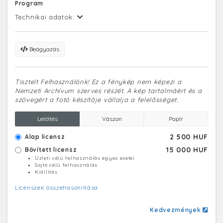
Program
Technikai adatok:
Beágyazás
Tisztelt Felhasználónk! Ez a fénykép nem képezi a
Nemzeti Archívum szerves részét. A kép tartalmáért és a
szövegért a fotó készítője vállalja a felelősséget.
Letöltés
Vászon
Papír
2 500 HUF
Alap licensz
15 000 HUF
Bővített licensz
Üzleti célú felhasználás egyes esetei
Sajtó célú felhasználás
Kiállítás
Licenszek összehasonlítása
Kedvezmények