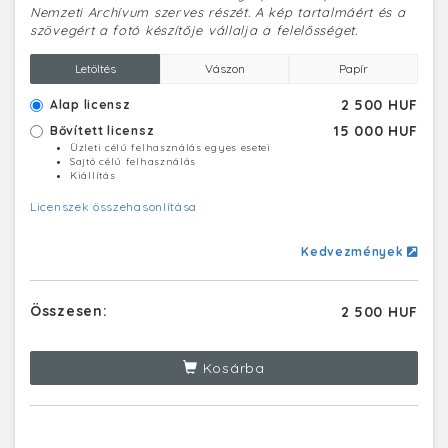
Nemzeti Archívum szerves részét. A kép tartalmáért és a
szövegért a fotó készítője vállalja a felelősséget.
Letöltés
Vászon
Papír
2 500 HUF
Alap licensz
15 000 HUF
Bővített licensz
Üzleti célú felhasználás egyes esetei
Sajtó célú felhasználás
Kiállítás
Licenszek összehasonlítása
Kedvezmények
Összesen:
2 500 HUF
Kosárba