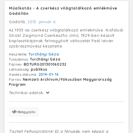
Műalkotás - A cserkész világtalálkozó emlékműve
Gödöllőn
Gödöllő,
2013. január 6.
Az 1933-as cserkész világtalálkozó emlékműve. Kisfaludi
Strobl Zsigmond Cserkészfiú című, 1929-ben készült
kisplasztikájának felnagyított változatát Paál István
szobrászművész készítette.
Készítette:
Turchányi Géza
Tulajdonos:
Turchányi Géza
Fájlnév:
BDTURG201301060232
Láthatóság:
publikus
Kiadás dátuma:
2014-01-16
Forrás:
Nemzeti Archívum/Fókuszban Magyarország
Program
Technikai adatok:
Beágyazás
Tisztelt Felhasználónk! Ez a fénykép nem képezi a