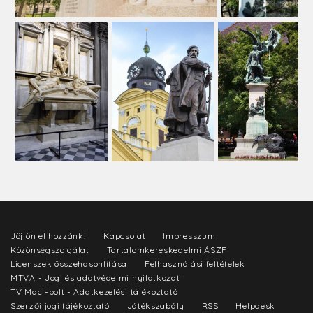
Jöjjön el hozzánk!
Kapcsolat
Impresszum
Közönségszolgálat
Tartalomkereskedelmi ÁSZF
Licenszek összehasonlítása
Felhasználási feltételek
MTVA - Jogi és adatvédelmi nyilatkozat
TV Maci-bolt - Adatkezelési tájékoztató
Szerzői jogi tájékoztató
Játékszabály
RSS
Helpdesk