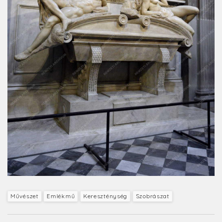
Művészet
Emlékmű
Kereszténység
Szobrászat