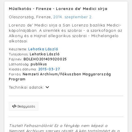
Műalkotás - Firenze - Lorenzo de' Medici sírja
Olaszország, Firenze,
2014. szeptember 2.
Lorenzo de' Medici sírja a San Lorenzo bazilika Medici-
kápolnájában. A síremlék és szobrai - a szarkofágon az
Alkony és a Hajnal allegorikus szobrai - Michelangelo
alkotásai.
Készítette:
Lehotka László
Tulajdonos:
Lehotka László
Fájlnév:
BDLEHO201409020025
Láthatóság:
publikus
Kiadás dátuma:
2015-03-27
Forrás:
Nemzeti Archívum/Fókuszban Magyarország
Program
Technikai adatok:
Beágyazás
Tisztelt Felhasználónk! Ez a fénykép nem képezi a
Nemzeti Archívum szerves részét. A kép tartalmáért és a