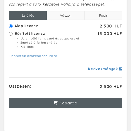
szövegért a fotó készítője vállalja a felelősséget.
Letöltés
Vászon
Papír
2 500 HUF
Alap licensz
15 000 HUF
Bővített licensz
Üzleti célú felhasználás egyes esetei
Sajtó célú felhasználás
Kiállítás
Licenszek összehasonlítása
Kedvezmények
Összesen:
2 500 HUF
Kosárba