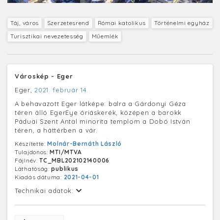
Táj, város
Szerzetesrend
Római katolikus
Történelmi egyház
Turisztikai nevezetesség
Műemlék
Városkép - Eger
Eger,
2021. február 14.
A behavazott Eger látképe: balra a Gárdonyi Géza
téren álló EgerEye óriáskerék, középen a barokk
Páduai Szent Antal minorita templom a Dobó István
téren, a háttérben a vár.
Készítette:
Molnár-Bernáth László
Tulajdonos:
MTI/MTVA
Fájlnév:
TC_MBL202102140006
Láthatóság:
publikus
Kiadás dátuma:
2021-04-01
Technikai adatok: