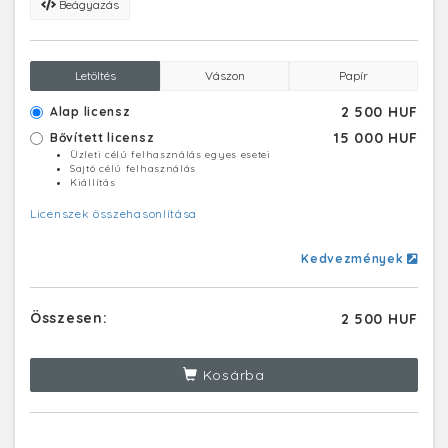
Beágyazás
Letöltés
Vászon
Papír
2 500 HUF
Alap licensz
15 000 HUF
Bővített licensz
Üzleti célú felhasználás egyes esetei
Sajtó célú felhasználás
Kiállítás
Licenszek összehasonlítása
Kedvezmények
Összesen:
2 500 HUF
Kosárba