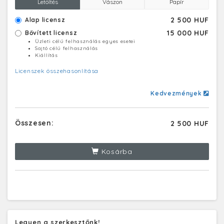
Letöltés
Vászon
Papír
2 500 HUF
Alap licensz
15 000 HUF
Bővített licensz
Üzleti célú felhasználás egyes esetei
Sajtó célú felhasználás
Kiállítás
Licenszek összehasonlítása
Kedvezmények
Összesen:
2 500 HUF
Kosárba
Legyen a szerkesztőnk!