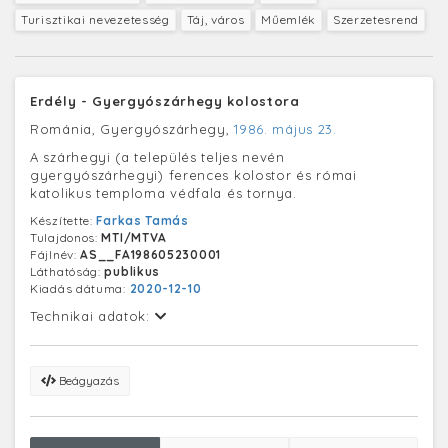
Turisztikai nevezetesség
Táj, város
Műemlék
Szerzetesrend
Erdély - Gyergyószárhegy kolostora
Románia, Gyergyószárhegy,
1986. május 23.
A szárhegyi (a település teljes nevén
gyergyószárhegyi) ferences kolostor és római
katolikus temploma védfala és tornya.
Készítette:
Farkas Tamás
Tulajdonos:
MTI/MTVA
Fájlnév:
AS__FA198605230001
Láthatóság:
publikus
Kiadás dátuma:
2020-12-10
Technikai adatok:
Beágyazás