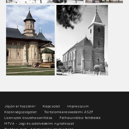
Jöjjön el hozzánk!
Kapcsolat
Impresszum
Közönségszolgálat
Tartalomkereskedelmi ÁSZF
Licenszek összehasonlítása
Felhasználási feltételek
MTVA - Jogi és adatvédelmi nyilatkozat