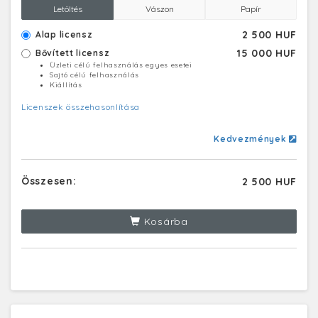
Letöltés
Vászon
Papír
2 500 HUF
Alap licensz
15 000 HUF
Bővített licensz
Üzleti célú felhasználás egyes esetei
Sajtó célú felhasználás
Kiállítás
Licenszek összehasonlítása
Kedvezmények
Összesen:
2 500 HUF
Kosárba