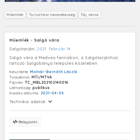
Műemlék
Turisztikai nevezetesség
Táj, város
Műemlék - Salgó vára
Salgótarján,
2021. február 14.
Salgó vára a Medves-fennsíkon, a Salgótarjánhoz
tartozó Salgóbánya település közelében.
Készítette:
Molnár-Bernáth László
Tulajdonos:
MTI/MTVA
Fájlnév:
TC_MBL202102140016
Láthatóság:
publikus
Kiadás dátuma:
2021-04-06
Technikai adatok:
Beágyazás