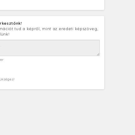
rkesztőnk!
mációt tud a képről, mint az eredeti képszöveg,
lünk!
ter
zükséges!