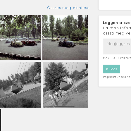
Összes megtekintése
Legyen a sze
Ha több infor
ossza meg ve
Max. 1000 karak
Bejelentkezés s