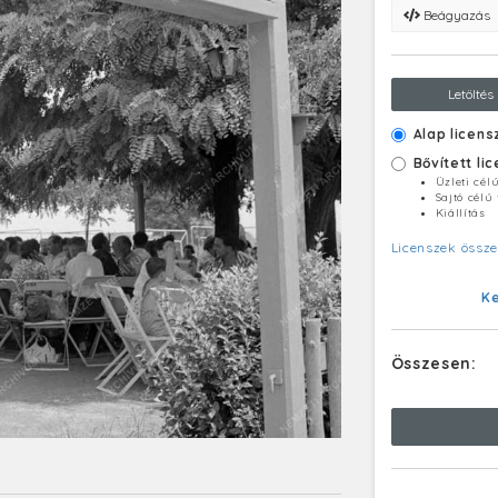
Beágyazás
Letöltés
Alap licens
Bővített li
Üzleti cél
Sajtó célú
Kiállítás
Licenszek össze
K
Összesen: