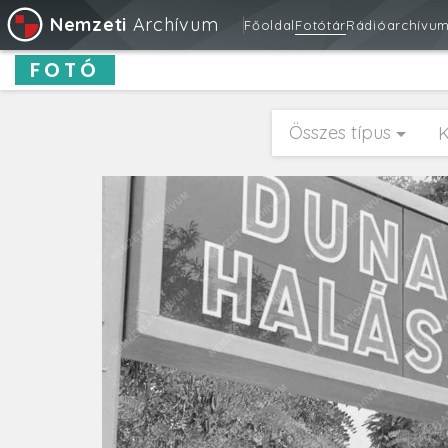
Nemzeti
Archívum
Főoldal
Fotótár
Rádióarchívu
FOTÓ
Összes típus