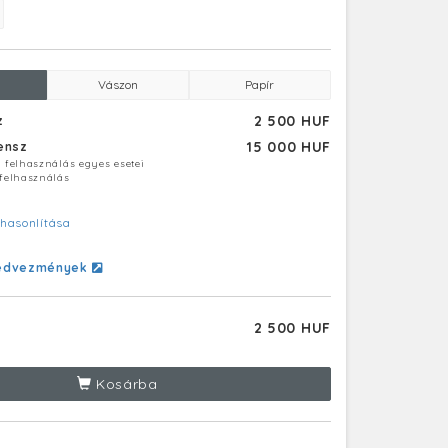
Vászon
Papír
2 500 HUF
z
15 000 HUF
censz
ú felhasználás egyes esetei
 felhasználás
hasonlítása
edvezmények
2 500 HUF
Kosárba