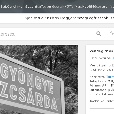
m
Sajtóarchívum
Szcenika
Tévéműsorok
M3
TV Maci-bolt
Műsorarchív
Ajánlott
Fókuszban Magyarország
Legfrissebb
Ez
Ö
Vendéglátás 
Sztálinváros,
Vendégek a 
1961. nov. 26
Készítette:
Torm
Tulajdonos:
MTI
Fájlnév:
AF__TI
Láthatóság:
pub
Kiadás dátuma
Technikai ada