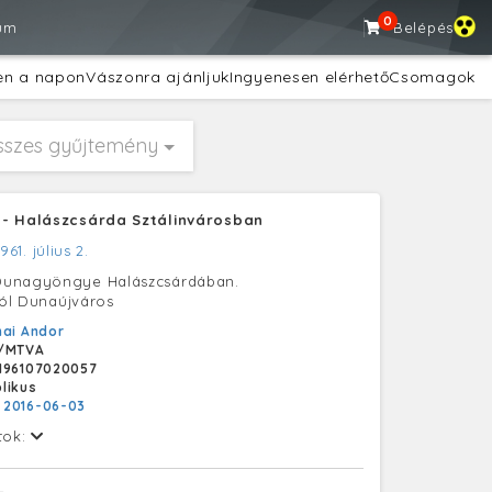
0
um
Belépés
en a napon
Vászonra ajánljuk
Ingyenesen elérhető
Csomagok
sszes gyűjtemény
- Halászcsárda Sztálinvárosban
1961. július 2.
Dunagyöngye Halászcsárdában.
-tól Dunaújváros
ai Andor
/MTVA
196107020057
likus
:
2016-06-03
tok: