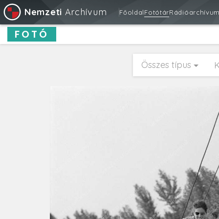
Nemzeti
Archívum
Főoldal
Fotótár
Rádióarchívu
FOTÓ
Összes típus