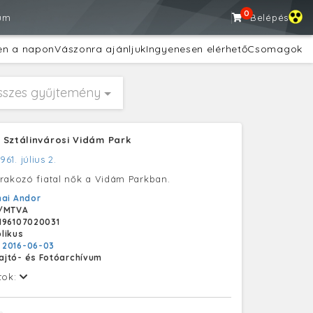
0
um
Belépés
en a napon
Vászonra ajánljuk
Ingyenesen elérhető
Csomagok
sszes gyűjtemény
 Sztálinvárosi Vidám Park
1961. július 2.
rakozó fiatal nők a Vidám Parkban.
ai Andor
/MTVA
196107020031
likus
:
2016-06-03
ajtó- és Fotóarchívum
tok: