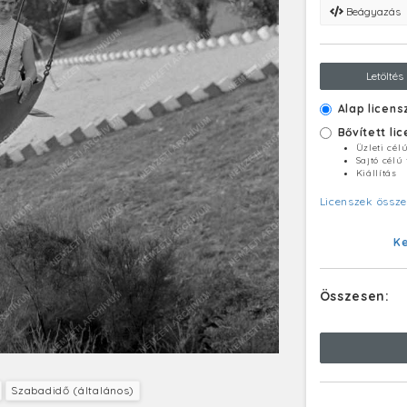
Beágyazás
Letöltés
Alap licens
Bővített li
Üzleti cél
Sajtó célú
Kiállítás
Licenszek össze
K
Összesen:
Szabadidő (általános)