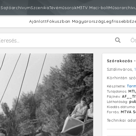
m
Sajtóarchívum
Szcenika
Tévéműsorok
M3
TV Maci-bolt
Műsorarchív
Ajánlott
Fókuszban Magyarország
Legfrissebb
Ez
Ö
Szórakozás -
Sztálinváros,
Körhintán szó
Készítette:
Torm
Tulajdonos:
MTI
Fájlnév:
AF__TI
Láthatóság:
pub
Kiadás dátuma
Forrás:
MTVA S
Technikai ada