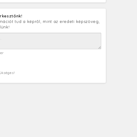
rkesztőnk!
mációt tud a képről, mint az eredeti képszöveg,
lünk!
ter
zükséges!