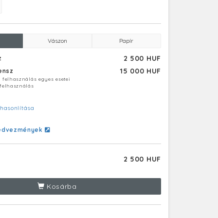
Vászon
Papír
2 500 HUF
z
15 000 HUF
censz
ú felhasználás egyes esetei
 felhasználás
hasonlítása
edvezmények
2 500 HUF
Kosárba