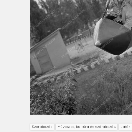
Szórakozás
Művészet, kultúra és szórakozás
Játék