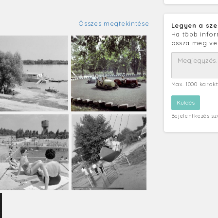
Összes megtekintése
Legyen a sze
Ha több infor
ossza meg ve
Max. 1000 karak
Bejelentkezés s