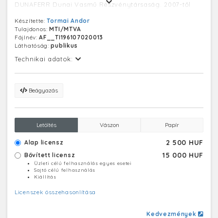
DUNAFERR Dunai Vasmű Részvénytársaság. 2007-től
ISD DUNAFERR Dunai Vasmű Zrt. Az 1950-ben életbe
Készítette:
Tormai Andor
lépett első ötéves terv beruházási keretében felépült
Tulajdonos:
MTI/MTVA
település neve 1951. nov. 7. előtt Dunapentele, 1951. nov.
Fájlnév:
AF__TI196107020013
7-től 1956. okt. 24-ig és 1957. ápr. 3-tól 1961. nov. 26-ig
Láthatóság:
publikus
Sztálinváros, 1956. okt. 24. és 1957. ápr. 3. között ismét
Dunapentele, végül 1961. nov. 26-tól Dunaújváros.
Technikai adatok:
Beágyazás
Letöltés
Vászon
Papír
2 500 HUF
Alap licensz
15 000 HUF
Bővített licensz
Üzleti célú felhasználás egyes esetei
Sajtó célú felhasználás
Kiállítás
Licenszek összehasonlítása
Kedvezmények