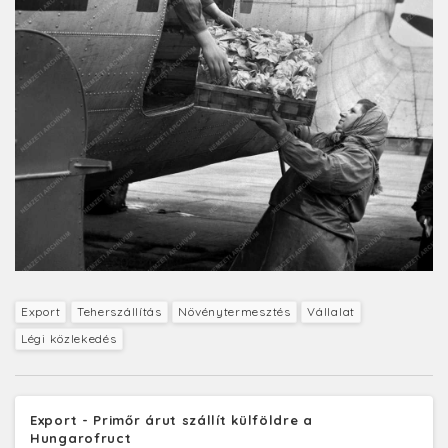
Export
Teherszállítás
Növénytermesztés
Vállalat
Légi közlekedés
Export - Primőr árut szállít külföldre a
Hungarofruct