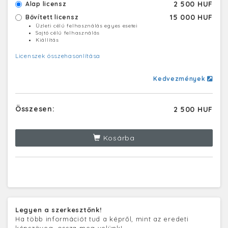
2 500 HUF
Alap licensz
15 000 HUF
Bővített licensz
Üzleti célú felhasználás egyes esetei
Sajtó célú felhasználás
Kiállítás
Licenszek összehasonlítása
Kedvezmények
Összesen:
2 500 HUF
Kosárba
Legyen a szerkesztőnk!
Ha több információt tud a képről, mint az eredeti
képszöveg, ossza meg velünk!