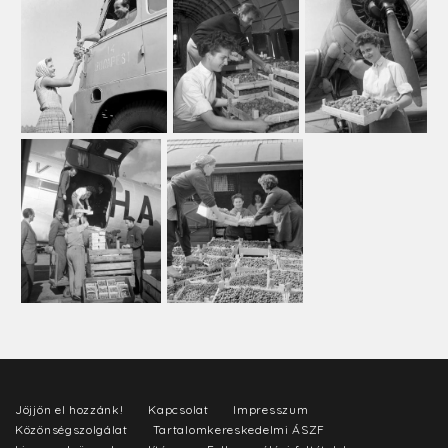
Jöjjön el hozzánk!
Kapcsolat
Impresszum
Közönségszolgálat
Tartalomkereskedelmi ÁSZF