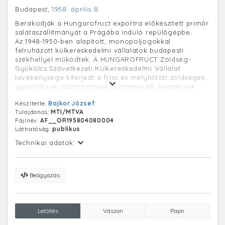
Budapest,
1958. április 8.
Berakodják a Hungarofruct exportra előkészített primőr
salátaszállítmányát a Prágába induló repülőgépbe.
Az 1948-1950-ben alapított, monopoljogokkal
felruházott külkereskedelmi vállalatok budapesti
székhellyel működtek. A HUNGAROFRUCT Zöldség-
Gyükölcs Szövetkezeti Külkereskedelmi Vállalat
tevékenysége kiterjedt a friss és mélyhűtött zöldségek,
gyümölcsök, szárítmányok, sűrítmények, konzervek
forgalmazására, hűtőházak üzemeltetésére.
Készítette:
Bajkor József
Megalapította a Hungarofruct Konzervipari
Tulajdonos:
MTI/MTVA
Külkereskedelmi Kft.-t.
Fájlnév:
AF__OR195804080004
Láthatóság:
publikus
Technikai adatok:
Beágyazás
Letöltés
Vászon
Papír