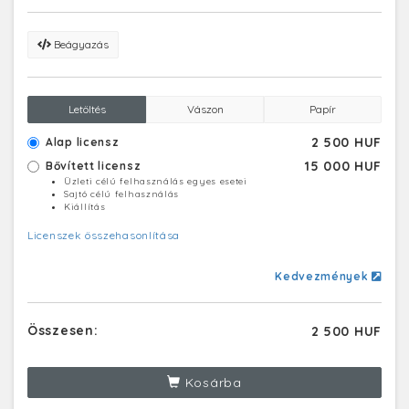
Beágyazás
Letöltés
Vászon
Papír
2 500 HUF
Alap licensz
15 000 HUF
Bővített licensz
Üzleti célú felhasználás egyes esetei
Sajtó célú felhasználás
Kiállítás
Licenszek összehasonlítása
Kedvezmények
Összesen:
2 500 HUF
Kosárba