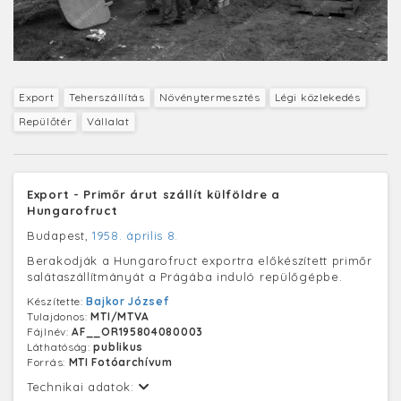
Export
Teherszállítás
Növénytermesztés
Légi közlekedés
Repülőtér
Vállalat
Export - Primőr árut szállít külföldre a
Hungarofruct
Budapest,
1958. április 8.
Berakodják a Hungarofruct exportra előkészített primőr
salátaszállítmányát a Prágába induló repülőgépbe.
Készítette:
Bajkor József
Tulajdonos:
MTI/MTVA
Fájlnév:
AF__OR195804080003
Láthatóság:
publikus
Forrás:
MTI Fotóarchívum
Technikai adatok: