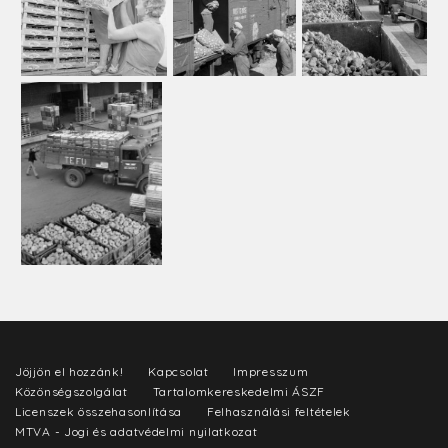
Jöjjön el hozzánk!
Kapcsolat
Impresszum
Közönségszolgálat
Tartalomkereskedelmi ÁSZF
Licenszek összehasonlítása
Felhasználási feltételek
MTVA - Jogi és adatvédelmi nyilatkozat