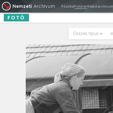
Nemzeti
Archívum
Főoldal
Fotótár
Rádióarchívu
FOTÓ
Összes típus