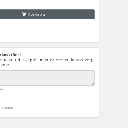
Kosárba
rkesztőnk!
mációt tud a képről, mint az eredeti képszöveg,
lünk!
ter
zükséges!