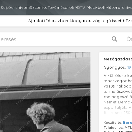
m
Sajtóarchívum
Szcenika
Tévéműsorok
M3
TV Maci-bolt
Műsorarchív
Ajánlott
Fókuszban Magyarország
Legfrissebb
Ez
Ö
Mezőgazdasá
Gyöngyös,
19
A külföldre k
tehervagonba
vasúti rakodó
termelőszövet
csemegeszőlőt
Német Demokr
exportálják. A
összesen 250-
országokba.
Készítette:
Bere
Tulajdonos:
MTI