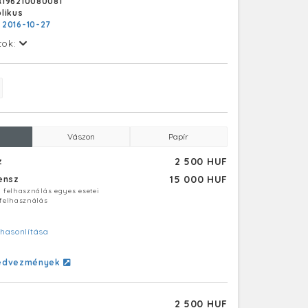
196210080081
likus
:
2016-10-27
tok:
Vászon
Papír
2 500 HUF
z
15 000 HUF
censz
ú felhasználás egyes esetei
 felhasználás
hasonlítása
edvezmények
2 500 HUF