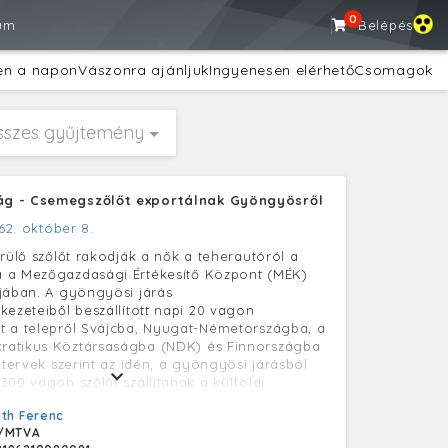
0
um
Belépés
en a napon
Vászonra ajánljuk
Ingyenesen elérhető
Csomagok
sszes gyűjtemény
g - Csemegszőlőt exportálnak Gyöngyösről
62. október 8.
erülő szőlőt rakodják a nők a teherautóról a
 a Mezőgazdasági Értékesítő Központ (MÉK)
jában. A gyöngyösi járás
kezeteiből beszállított napi 20 vagon
 a telepről Svájcba, Nyugat-Németországba, a
atikus Köztársaságba (NDK) és Finnországba
 tervek szerint az idén, a gyöngyösi járásból
300 vagon szőlőt szállítanak a külföldi
th Ferenc
/MTVA