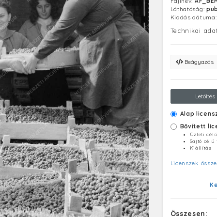
Fájlnév:
AF_BER
Láthatóság:
pub
Kiadás dátuma
Technikai ada
Beágyazás
Letöltés
Alap licens
Bővített li
Üzleti cél
Sajtó célú
Kiállítás
Licenszek össze
K
Összesen: