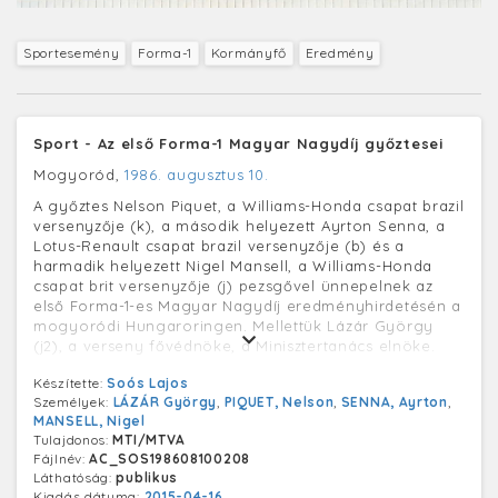
Sportesemény
Forma-1
Kormányfő
Eredmény
Sport - Az első Forma-1 Magyar Nagydíj győztesei
Mogyoród,
1986. augusztus 10.
A győztes Nelson Piquet, a Williams-Honda csapat brazil
versenyzője (k), a második helyezett Ayrton Senna, a
Lotus-Renault csapat brazil versenyzője (b) és a
harmadik helyezett Nigel Mansell, a Williams-Honda
csapat brit versenyzője (j) pezsgővel ünnepelnek az
első Forma-1-es Magyar Nagydíj eredményhirdetésén a
mogyoródi Hungaroringen. Mellettük Lázár György
(j2), a verseny fővédnöke, a Minisztertanács elnöke.
Készítette:
Soós Lajos
Személyek:
LÁZÁR György
,
PIQUET, Nelson
,
SENNA, Ayrton
,
MANSELL, Nigel
Tulajdonos:
MTI/MTVA
Fájlnév:
AC_SOS198608100208
Láthatóság:
publikus
Kiadás dátuma:
2015-04-16