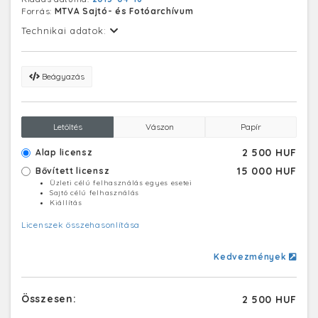
Forrás:
MTVA Sajtó- és Fotóarchívum
Technikai adatok:
Beágyazás
Letöltés
Vászon
Papír
2 500 HUF
Alap licensz
15 000 HUF
Bővített licensz
Üzleti célú felhasználás egyes esetei
Sajtó célú felhasználás
Kiállítás
Licenszek összehasonlítása
Kedvezmények
Összesen:
2 500 HUF