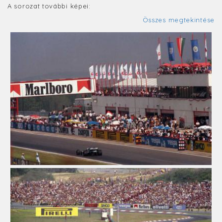
A sorozat további képei:
Összes megtekintése