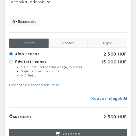
Technikai adatok:
Beágyazás
Letöltés
Vászon
Papír
2 500 HUF
Alap licensz
15 000 HUF
Bővített licensz
Üzleti célú felhasználás egyes esetei
Sajtó célú felhasználás
Kiállítás
Licenszek összehasonlítása
Kedvezmények
Összesen:
2 500 HUF
Kosárba