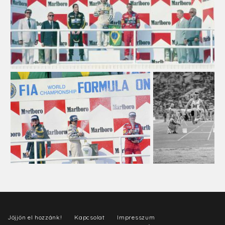
Jöjjön el hozzánk!
Kapcsolat
Impresszum