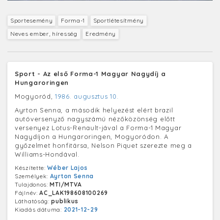
Sportesemény
Forma-1
Sportlétesítmény
Neves ember, híresség
Eredmény
Sport - Az első Forma-1 Magyar Nagydíj a
Hungaroringen
Mogyoród,
1986. augusztus 10.
Ayrton Senna, a második helyezést elért brazil
autóversenyző nagyszámú nézőközönség előtt
versenyez Lotus-Renault-jával a Forma-1 Magyar
Nagydíjon a Hungaroringen, Mogyoródon. A
győzelmet honfitársa, Nelson Piquet szerezte meg a
Williams-Hondával.
Készítette:
Wéber Lajos
Személyek:
Ayrton Senna
Tulajdonos:
MTI/MTVA
Fájlnév:
AC_LAK198608100269
Láthatóság:
publikus
Kiadás dátuma:
2021-12-29