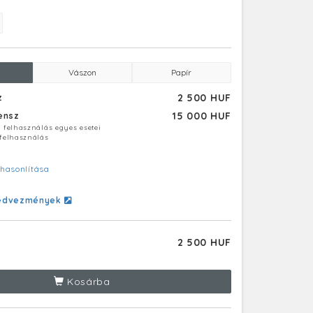
Vászon
Papír
2 500 HUF
z
15 000 HUF
censz
ú felhasználás egyes esetei
 felhasználás
hasonlítása
edvezmények
2 500 HUF
Kosárba