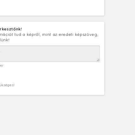
rkesztőnk!
mációt tud a képről, mint az eredeti képszöveg,
lünk!
ter
zükséges!