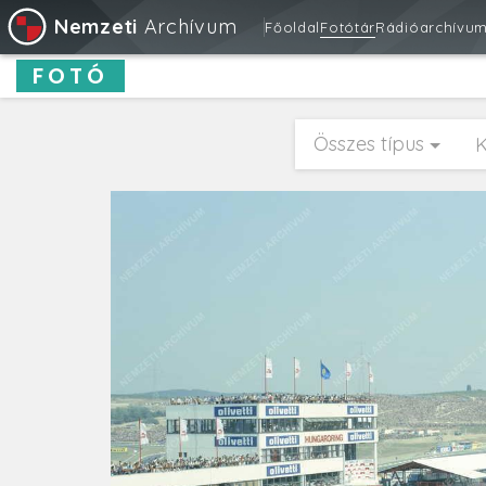
Nemzeti
Archívum
Főoldal
Fotótár
Rádióarchívu
FOTÓ
Összes típus