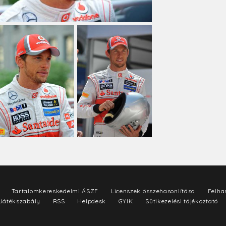
Tartalomkereskedelmi ÁSZF
Licenszek összehasonlítása
Felhas
Játékszabály
RSS
Helpdesk
GYIK
Sütikezelési tájékoztató