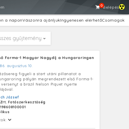
0
um
Belépés
en a napon
Vászonra ajánljuk
Ingyenesen elérhető
Csomagok
sszes gyűjtemény
lső Forma-1 Magyar Nagydíj a Hungaroringen
86. augusztus 10.
ősereg figyeli a start utáni pillanatot a
ngaroring pályán megrendezett első Forma-1-
 versenyt a brazil Nelson Piquet nyerte
ájával.
ch József
 Zrt. Fotószerkesztőség
198608100001
likus
tok: