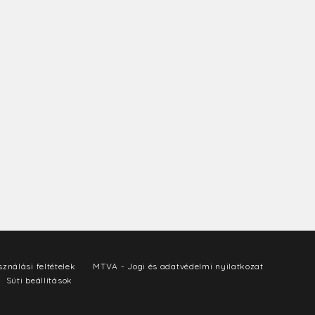
ználási feltételek
MTVA - Jogi és adatvédelmi nyilatkozat
Süti beállítások