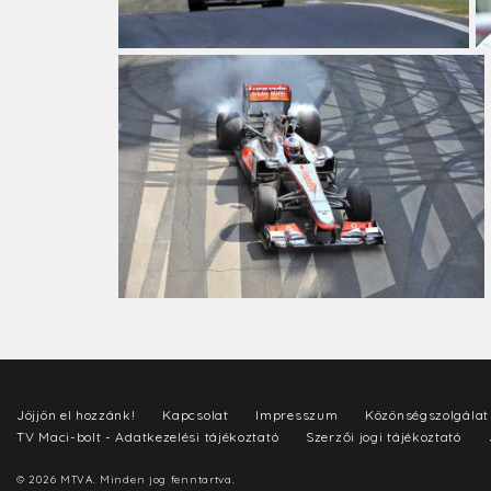
Jöjjön el hozzánk!
Kapcsolat
Impresszum
Közönségszolgálat
TV Maci-bolt - Adatkezelési tájékoztató
Szerzői jogi tájékoztató
© 2026 MTVA. Minden jog fenntartva.