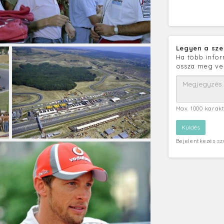
Legyen a sze
Ha több infor
ossza meg ve
Max. 1000 karak
Bejelentkezés s