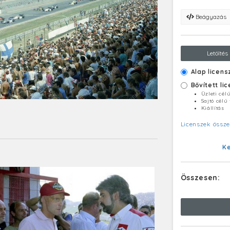
Beágyazás
Letöltés
Alap licens
Bővített li
Üzleti cél
Sajtó célú
Kiállítás
Licenszek össze
K
Összesen: