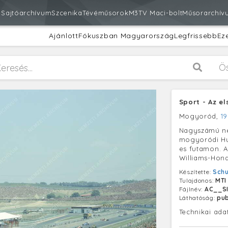
m
Sajtóarchívum
Szcenika
Tévéműsorok
M3
TV Maci-bolt
Műsorarchív
Ajánlott
Fókuszban Magyarország
Legfrissebb
Ez
Ö
Sport - Az e
Mogyoród,
19
Nagyszámú néz
mogyoródi Hu
es futamon. A
Williams-Hond
Készítette:
Schu
Tulajdonos:
MTI
Fájlnév:
AC__SI
Láthatóság:
pub
Technikai ada