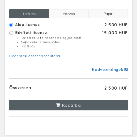
Letöltés
Vászon
Papír
2 500 HUF
Alap licensz
15 000 HUF
Bővített licensz
Üzleti célú felhasználás egyes esetei
Sajtó célú felhasználás
Kiállítás
Licenszek összehasonlítása
Kedvezmények
Összesen:
2 500 HUF
Kosárba