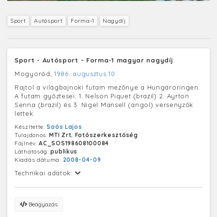
Sport
Autósport
Forma-1
Nagydíj
Sport - Autósport - Forma-1 magyar nagydíj
Mogyoród,
1986. augusztus 10.
Rajtol a világbajnoki futam mezőnye a Hungaroringen.
A futam győztesei: 1. Nelson Piquet (brazil) 2. Ayrton
Senna (brazil) és 3. Nigel Mansell (angol) versenyzők
lettek.
Készítette:
Soós Lajos
Tulajdonos:
MTI Zrt. Fotószerkesztőség
Fájlnév:
AC_SOS198608100084
Láthatóság:
publikus
Kiadás dátuma:
2008-04-09
Technikai adatok:
Beágyazás