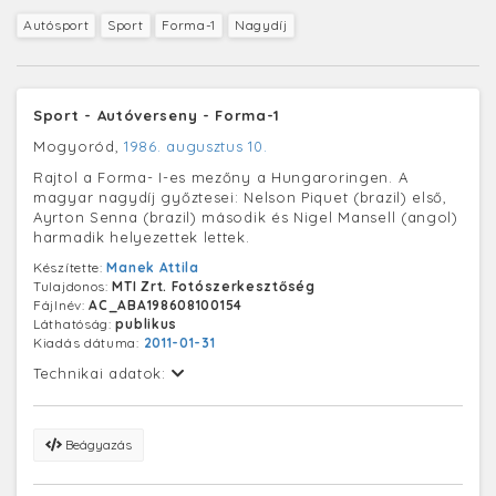
Autósport
Sport
Forma-1
Nagydíj
Sport - Autóverseny - Forma-1
Mogyoród,
1986. augusztus 10.
Rajtol a Forma- I-es mezőny a Hungaroringen. A
magyar nagydíj győztesei: Nelson Piquet (brazil) első,
Ayrton Senna (brazil) második és Nigel Mansell (angol)
harmadik helyezettek lettek.
Készítette:
Manek Attila
Tulajdonos:
MTI Zrt. Fotószerkesztőség
Fájlnév:
AC_ABA198608100154
Láthatóság:
publikus
Kiadás dátuma:
2011-01-31
Technikai adatok:
Beágyazás