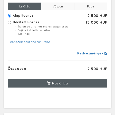
Letöltés
Vászon
Papír
2 500 HUF
Alap licensz
15 000 HUF
Bővített licensz
Üzleti célú felhasználás egyes esetei
Sajtó célú felhasználás
Kiállítás
Licenszek összehasonlítása
Kedvezmények
Összesen:
2 500 HUF
Kosárba