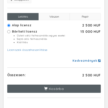
Letöltés
Vászon
Papír
2 500 HUF
Alap licensz
15 000 HUF
Bővített licensz
Üzleti célú felhasználás egyes esetei
Sajtó célú felhasználás
Kiállítás
Licenszek összehasonlítása
Kedvezmények
Összesen:
2 500 HUF
Kosárba