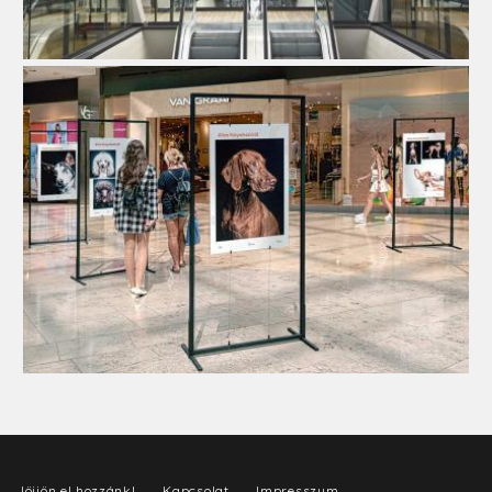
Jöjjön el hozzánk!
Kapcsolat
Impresszum