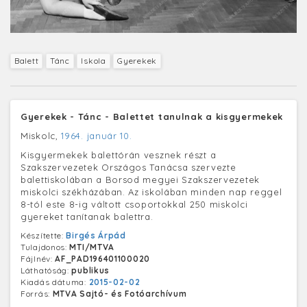
Balett
Tánc
Iskola
Gyerekek
Gyerekek - Tánc - Balettet tanulnak a kisgyermekek
Miskolc,
1964. január 10.
Kisgyermekek balettórán vesznek részt a
Szakszervezetek Országos Tanácsa szervezte
balettiskolában a Borsod megyei Szakszervezetek
miskolci székházában. Az iskolában minden nap reggel
8-tól este 8-ig váltott csoportokkal 250 miskolci
gyereket tanítanak balettra.
Készítette:
Birgés Árpád
Tulajdonos:
MTI/MTVA
Fájlnév:
AF_PAD196401100020
Láthatóság:
publikus
Kiadás dátuma:
2015-02-02
Forrás:
MTVA Sajtó- és Fotóarchívum