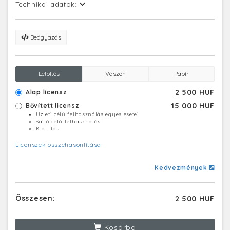
Technikai adatok:
Beágyazás
Letöltés
Vászon
Papír
2 500 HUF
Alap licensz
15 000 HUF
Bővített licensz
Üzleti célú felhasználás egyes esetei
Sajtó célú felhasználás
Kiállítás
Licenszek összehasonlítása
Kedvezmények
Összesen:
2 500 HUF
Kosárba