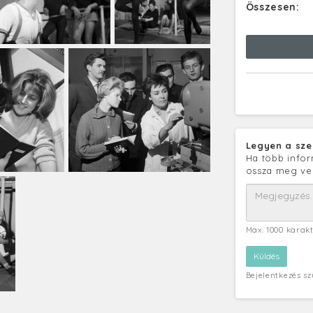
Összesen:
Legyen a sze
Ha több infor
ossza meg ve
Max. 1000 karak
Bejelentkezés s