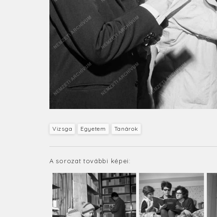
Vizsga
Egyetem
Tanárok
A sorozat további képei: