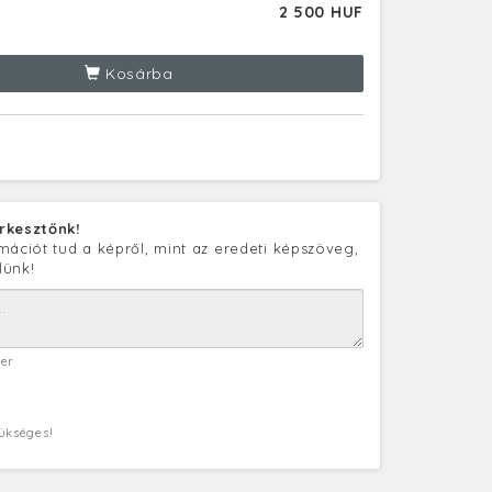
2 500 HUF
Kosárba
rkesztőnk!
mációt tud a képről, mint az eredeti képszöveg,
lünk!
ter
zükséges!