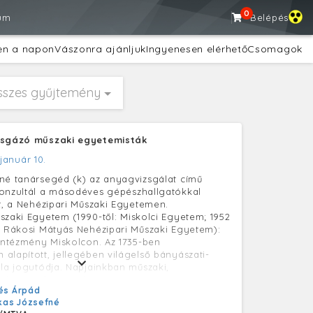
0
um
Belépés
en a napon
Vászonra ajánljuk
Ingyenesen elérhető
Csomagok
sszes gyűjtemény
zsgázó műszaki egyetemisták
 január 10.
né tanársegéd (k) az anyagvizsgálat című
onzultál a másodéves gépészhallgatókkal
tt, a Nehézipari Műszaki Egyetemen.
szaki Egyetem (1990-től: Miskolci Egyetem; 1952
t Rákosi Mátyás Nehézipari Műszaki Egyetem):
 intézmény Miskolcon. Az 1735-ben
alapított, jellegében világelső bányászati-
ola jogutódja. Napjainkban műszaki,
, közgazdaságtudományi,
és Árpád
dományi, zeneművészeti és egészségügyi
kas Józsefné
dít. 1999-ben az egyetem Pro Urbe kitüntető