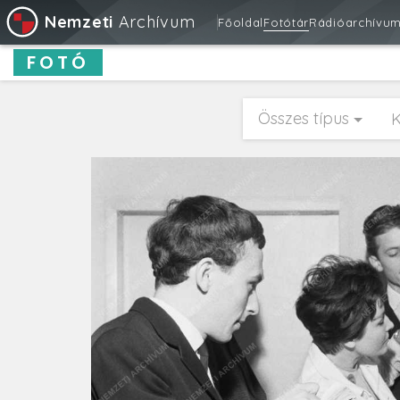
Nemzeti
Archívum
Főoldal
Fotótár
Rádióarchívu
FOTÓ
Összes típus