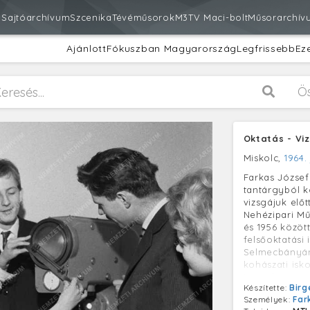
m
Sajtóarchívum
Szcenika
Tévéműsorok
M3
TV Maci-bolt
Műsorarchív
Ajánlott
Fókuszban Magyarország
Legfrissebb
Ez
Ö
Oktatás - Vi
Miskolc,
1964.
Farkas József
tantárgyból k
vizsgájuk elő
Nehézipari Mű
és 1956 közöt
felsőoktatási
Selmecbányán 
kohászati isk
jogtudományi
Készítette:
Birg
bölcsészettu
Személyek:
Far
képzéseket in