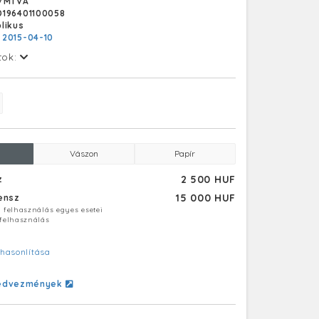
/MTVA
Miskolc városától. 2008-ban elnyerte a
196401100058
 Minőségi Díjat. 2010-ben Kiváló egyetem
likus
smerést kapott.
:
2015-04-10
tok:
Vászon
Papír
2 500 HUF
z
15 000 HUF
censz
ú felhasználás egyes esetei
 felhasználás
hasonlítása
edvezmények