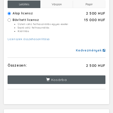
Letöltés
Vászon
Papír
2 500 HUF
Alap licensz
15 000 HUF
Bővített licensz
Üzleti célú felhasználás egyes esetei
Sajtó célú felhasználás
Kiállítás
Licenszek összehasonlítása
Kedvezmények
Összesen:
2 500 HUF
Kosárba