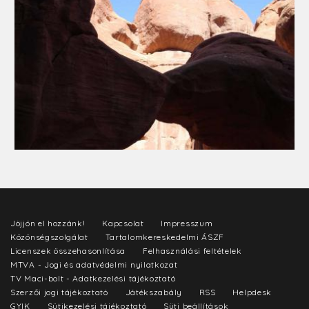
Jöjjön el hozzánk!
Kapcsolat
Impresszum
Közönségszolgálat
Tartalomkereskedelmi ÁSZF
Licenszek összehasonlítása
Felhasználási feltételek
MTVA - Jogi és adatvédelmi nyilatkozat
TV Maci-bolt - Adatkezelési tájékoztató
Szerzői jogi tájékoztató
Játékszabály
RSS
Helpdesk
GYIK
Sütikezelési tájékoztató
Süti beállítások