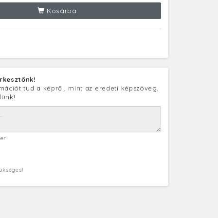
Kosárba
rkesztőnk!
mációt tud a képről, mint az eredeti képszöveg,
lünk!
ter
zükséges!