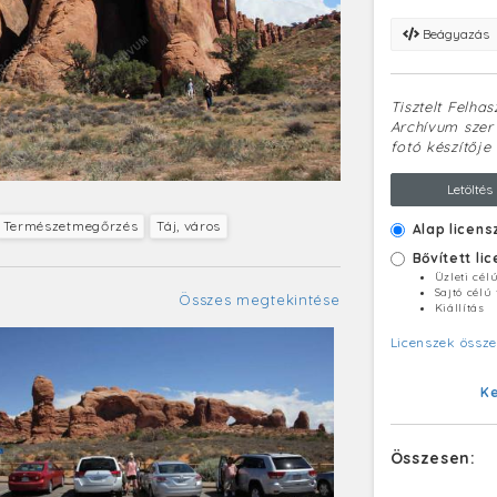
Beágyazás
Tisztelt Felha
Archívum szerv
fotó készítője 
Letöltés
Természetmegőrzés
Táj, város
Alap licens
Bővített li
Üzleti cél
Sajtó célú
Összes megtekintése
Kiállítás
Licenszek össze
K
Összesen: