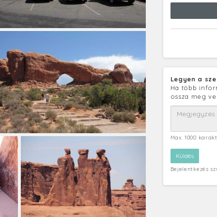
Legyen a sze
Ha több infor
ossza meg ve
Max. 1000 karak
Bejelentkezés s