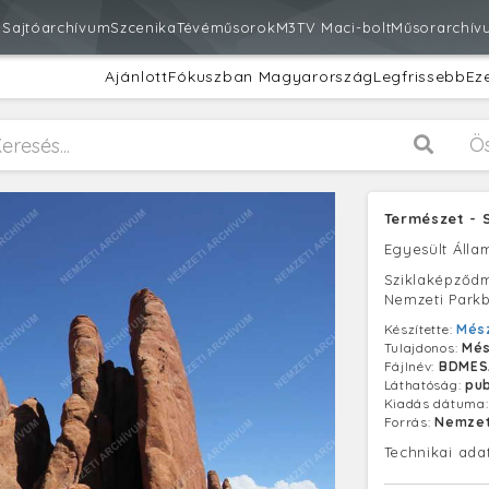
m
Sajtóarchívum
Szcenika
Tévéműsorok
M3
TV Maci-bolt
Műsorarchív
Ajánlott
Fókuszban Magyarország
Legfrissebb
Ez
Ö
Természet -
Egyesült Áll
Sziklaképződ
Nemzeti Park
Készítette:
Més
Tulajdonos:
Més
Fájlnév:
BDMES
Láthatóság:
pub
Kiadás dátuma
Forrás:
Nemzet
Technikai ada