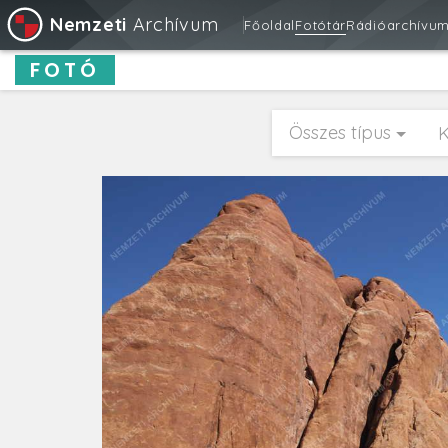
Nemzeti
Archívum
Főoldal
Fotótár
Rádióarchívu
FOTÓ
Összes típus