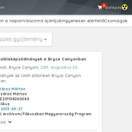
0
um
Belépés
en a napon
Vászonra ajánljuk
Ingyenesen elérhető
Csomagok
sszes gyűjtemény
 Sziklaképződmények a Bryce Canyonban
amok, Bryce Canyon,
2011. augusztus 26.
mények az Utah állambeli Bryce Canyon
ban.
záros Márton
záros Márton
Z201108260060
likus
:
2013-09-27
i Archívum/Fókuszban Magyarország Program
tok: