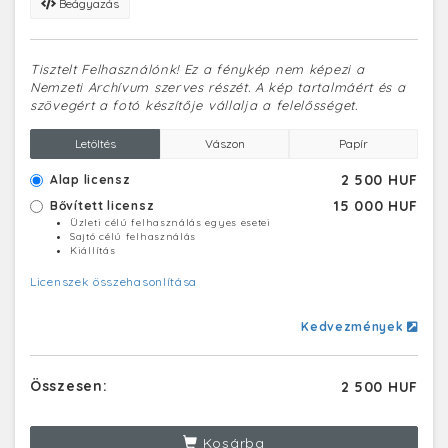
Beágyazás
Tisztelt Felhasználónk! Ez a fénykép nem képezi a
Nemzeti Archívum szerves részét. A kép tartalmáért és a
szövegért a fotó készítője vállalja a felelősséget.
Letöltés
Vászon
Papír
2 500 HUF
Alap licensz
15 000 HUF
Bővített licensz
Üzleti célú felhasználás egyes esetei
Sajtó célú felhasználás
Kiállítás
Licenszek összehasonlítása
Kedvezmények
Összesen:
2 500 HUF
Kosárba