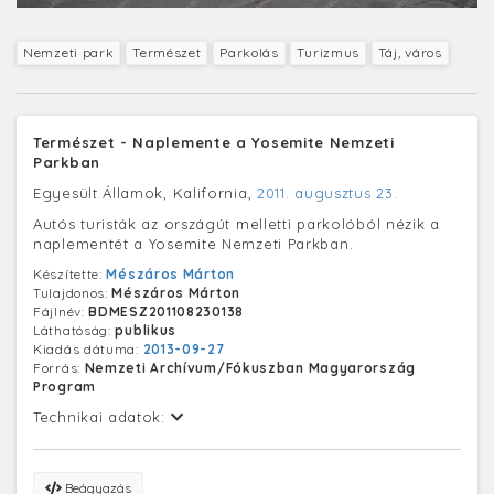
Nemzeti park
Természet
Parkolás
Turizmus
Táj, város
Természet - Naplemente a Yosemite Nemzeti
Parkban
Egyesült Államok, Kalifornia,
2011. augusztus 23.
Autós turisták az országút melletti parkolóból nézik a
naplementét a Yosemite Nemzeti Parkban.
Készítette:
Mészáros Márton
Tulajdonos:
Mészáros Márton
Fájlnév:
BDMESZ201108230138
Láthatóság:
publikus
Kiadás dátuma:
2013-09-27
Forrás:
Nemzeti Archívum/Fókuszban Magyarország
Program
Technikai adatok:
Beágyazás