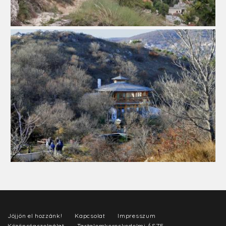
Jöjjön el hozzánk!
Kapcsolat
Impresszum
Közönségszolgálat
Tartalomkereskedelmi ÁSZF