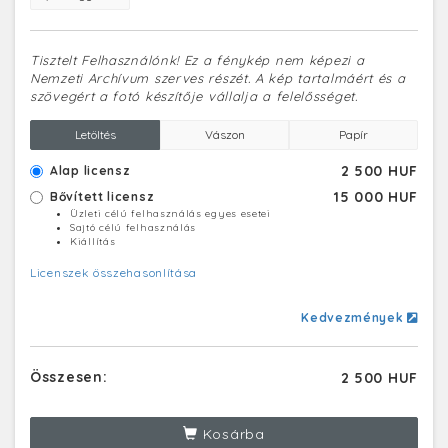
Tisztelt Felhasználónk! Ez a fénykép nem képezi a
Nemzeti Archívum szerves részét. A kép tartalmáért és a
szövegért a fotó készítője vállalja a felelősséget.
Letöltés
Vászon
Papír
2 500 HUF
Alap licensz
15 000 HUF
Bővített licensz
Üzleti célú felhasználás egyes esetei
Sajtó célú felhasználás
Kiállítás
Licenszek összehasonlítása
Kedvezmények
Összesen:
2 500 HUF
Kosárba